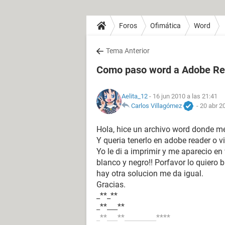
Foros
Ofimática
Word
Tema Anterior
Como paso word a Adobe Re
Aelita_12
- 16 jun 2010 a las 21:41
Carlos Villagómez
-
20 abr 2
Hola, hice un archivo word donde me
Y queria tenerlo en adobe reader o 
Yo le di a imprimir y me aparecio en
blanco y negro!! Porfavor lo quiero b
hay otra solucion me da igual.
Gracias.
_**_**
_**___**
_**___**_________****