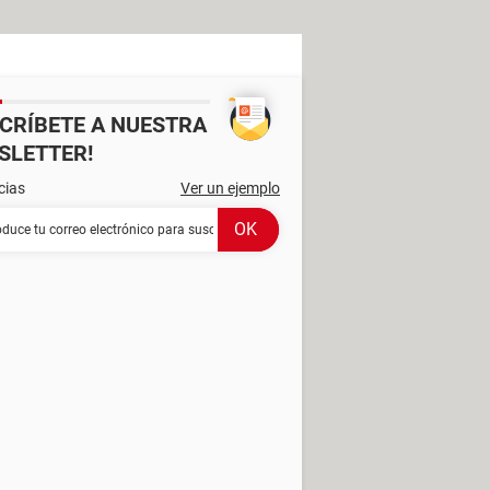
SCRÍBETE A NUESTRA
SLETTER!
cias
Ver un ejemplo