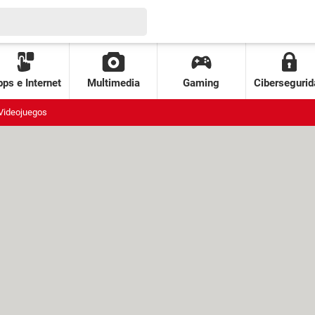
ps e Internet
Multimedia
Gaming
Cibersegurid
Videojuegos