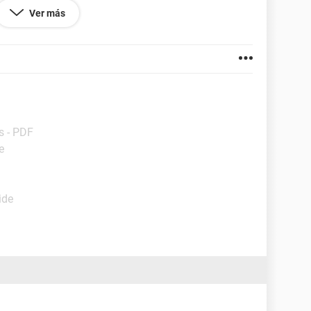
Ver más
s - PDF
e
ide