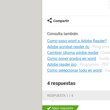
_**___**_______**___****
_**__**_______*___**___**
__**__*______*__**__***__**
___**__*____*__**_____**__*
Compartir
____**_**__**_**________**
____**___**__**
Consulta también:
___*___________*
__*_____________*
Como paso word a Adobe Reader?
_*____0_____0____*
Adobe acrobat reader dc
- Programa
_*_______@_______*
Cambiar idioma adobe reader
- Guid
_*_______________*
Como poner grados en word
- Guide
___*_____v_____*
Adobe reader pro
- Programas - PDF
_____**_____**
Como seleccionar todo en word
- Gu
4 respuestas
RESPUESTA 1 / 4
Mejor respuesta