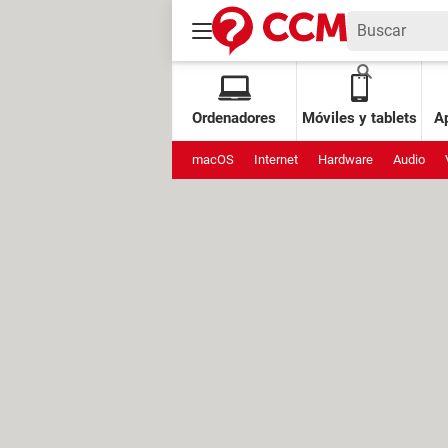
Ordenadores
Móviles y tablets
Ap
macOS
Internet
Hardware
Audio