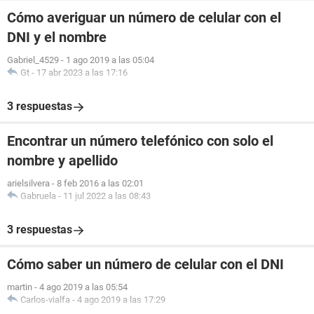
Cómo averiguar un número de celular con el
DNI y el nombre
Gabriel_4529
-
1 ago 2019 a las 05:04
Gt
-
17 abr 2023 a las 17:16
3 respuestas
Encontrar un número telefónico con solo el
nombre y apellido
arielsilvera
-
8 feb 2016 a las 02:01
Gabruela
-
11 jul 2022 a las 08:43
3 respuestas
Cómo saber un número de celular con el DNI
martin
-
4 ago 2019 a las 05:54
Carlos-vialfa
-
4 ago 2019 a las 17:29