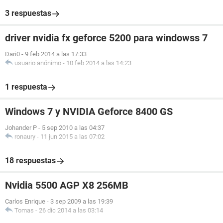
3 respuestas
driver nvidia fx geforce 5200 para windowss 7
Dari0
-
9 feb 2014 a las 17:33
usuario anónimo
-
10 feb 2014 a las 14:23
1 respuesta
Windows 7 y NVIDIA Geforce 8400 GS
Johander P
-
5 sep 2010 a las 04:37
ronaury
-
11 jun 2015 a las 07:02
18 respuestas
Nvidia 5500 AGP X8 256MB
Carlos Enrique
-
3 sep 2009 a las 19:39
Tomas
-
26 dic 2014 a las 03:14