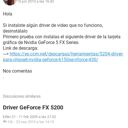
16 jun 2010 a las 16:42
Hola
Si instalste algún driver de video que no funciono,
desinstálalo
Primero prueba con instalas el siguiente driver de la tarjeta
gráfica de Nvidia GeForce 5 FX Series.
Link de descarga:
--->
https://es.ccm.net/descargas/herramientas/5204-driver-
para-chipset-nvidia-geforce-6150se-nforce-430/
Nos comentas
.
Discusiones similares
Driver GeForce FX 5200
killer-21
-
11 feb 2009 a las 21:02
klk
-
23 sep 2010 a las 14:10