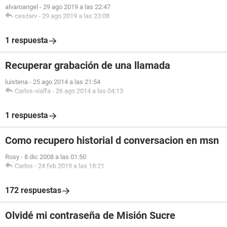
alvaroangel
-
29 ago 2019 a las 22:47
ceszarv
-
29 ago 2019 a las 23:08
1 respuesta
Recuperar grabación de una llamada
luistena
-
25 ago 2014 a las 21:54
Carlos-vialfa
-
26 ago 2014 a las 04:13
1 respuesta
Como recupero historial d conversacion en msn
Rosy
-
8 dic 2008 a las 01:50
Carlos
-
24 feb 2019 a las 18:21
172 respuestas
Olvidé mi contraseña de Misión Sucre