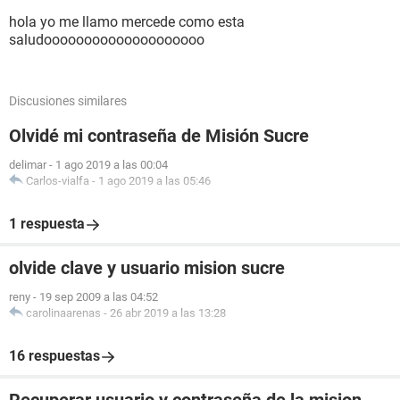
hola yo me llamo mercede como esta
saludoooooooooooooooooooo
Discusiones similares
Olvidé mi contraseña de Misión Sucre
delimar
-
1 ago 2019 a las 00:04
Carlos-vialfa
-
1 ago 2019 a las 05:46
1 respuesta
olvide clave y usuario mision sucre
reny
-
19 sep 2009 a las 04:52
carolinaarenas
-
26 abr 2019 a las 13:28
16 respuestas