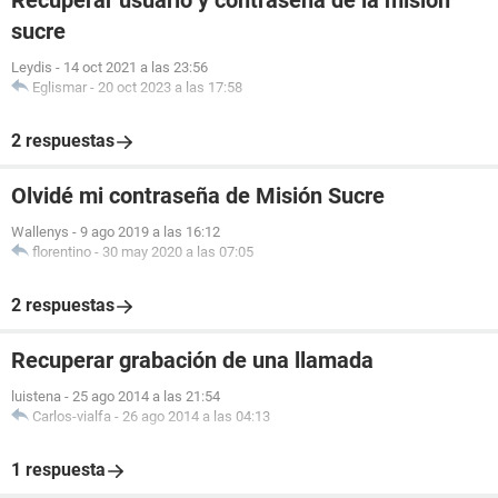
Recuperar usuario y contraseña de la mision
sucre
Leydis
-
14 oct 2021 a las 23:56
Eglismar
-
20 oct 2023 a las 17:58
2 respuestas
Olvidé mi contraseña de Misión Sucre
Wallenys
-
9 ago 2019 a las 16:12
florentino
-
30 may 2020 a las 07:05
2 respuestas
Recuperar grabación de una llamada
luistena
-
25 ago 2014 a las 21:54
Carlos-vialfa
-
26 ago 2014 a las 04:13
1 respuesta