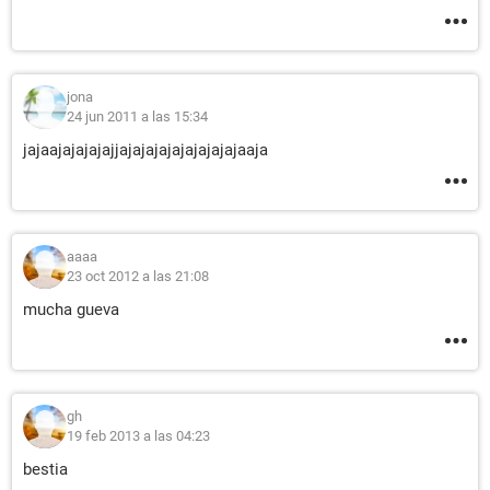
jona
24 jun 2011 a las 15:34
jajaajajajajajjajajajajajajajajajaaja
aaaa
23 oct 2012 a las 21:08
mucha gueva
gh
19 feb 2013 a las 04:23
bestia