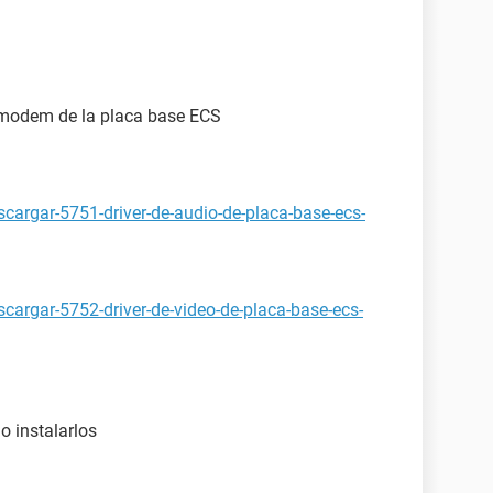
y modem de la placa base ECS
cargar-5751-driver-de-audio-de-placa-base-ecs-
se:
cargar-5752-driver-de-video-de-placa-base-ecs-
eo, Modem
x 220 mm
o instalarlos
omputer Systems