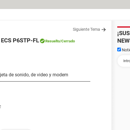
Siguiente Tema
¡SU
a ECS P6STP-FL
NEW
Resuelto
/Cerrado
Noti
arjeta de sonido, de video y modem
------------------------------------------------------------------