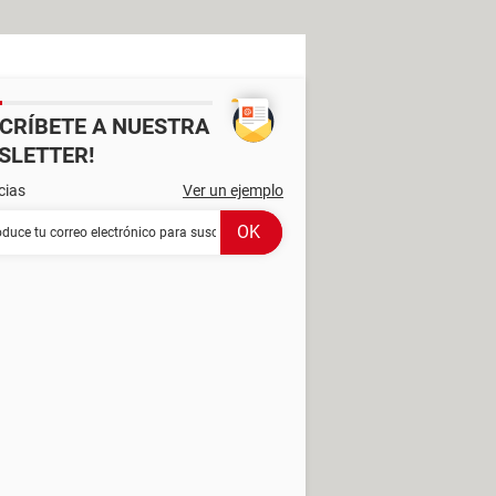
SCRÍBETE A NUESTRA
SLETTER!
cias
Ver un ejemplo