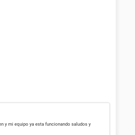
/Products/ProductList.aspx?
e/Downloads/Category_Download.aspx?
n y mi equipo ya esta funcionando saludos y