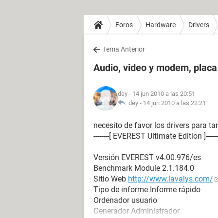
Foros
Hardware
Drivers
Tema Anterior
Audio, video y modem, plac
dey
- 14 jun 2010 a las 20:51
dey -
14 jun 2010 a las 22:21
necesito de favor los drivers para t
--------[ EVEREST Ultimate Edition ]------------------
Versión EVEREST v4.00.976/es
Benchmark Module 2.1.184.0
Sitio Web
http://www.lavalys.com/
Tipo de informe Informe rápido
Ordenador usuario
Generador Administrador