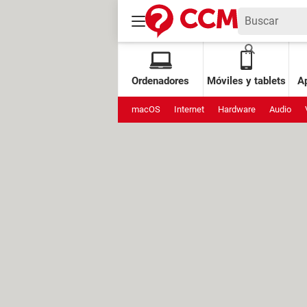
Ordenadores
Móviles y tablets
Ap
macOS
Internet
Hardware
Audio