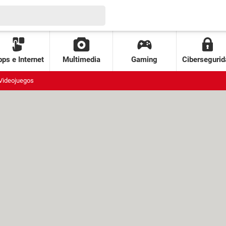
ps e Internet
Multimedia
Gaming
Cibersegurid
Videojuegos