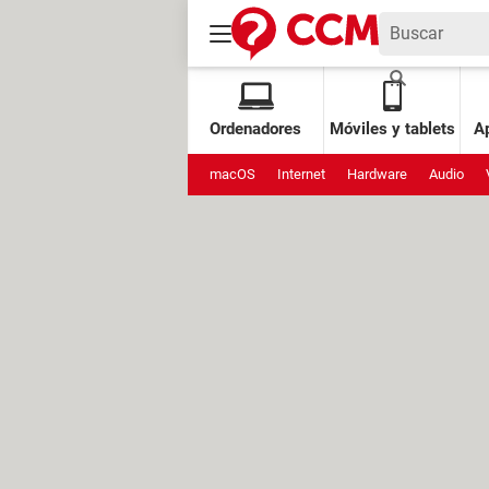
Ordenadores
Móviles y tablets
Ap
macOS
Internet
Hardware
Audio