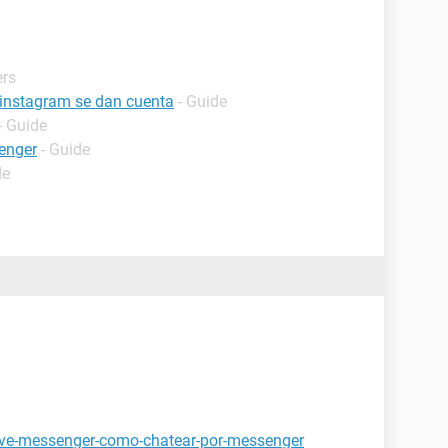
ers
 instagram se dan cuenta
- Guide
- Guide
enger
- Guide
de
live-messenger-como-chatear-por-messenger