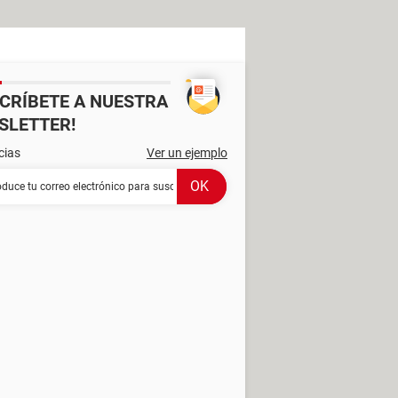
SCRÍBETE A NUESTRA
SLETTER!
cias
Ver un ejemplo