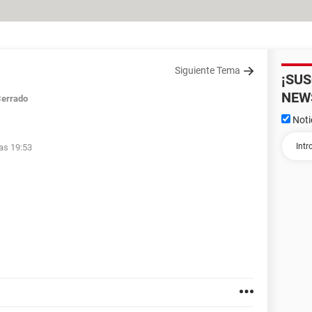
Siguiente Tema
¡SU
NEW
errado
Noti
las 19:53