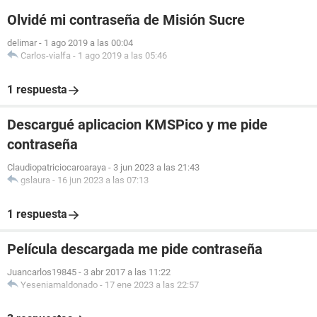
Olvidé mi contraseña de Misión Sucre
delimar
-
1 ago 2019 a las 00:04
Carlos-vialfa
-
1 ago 2019 a las 05:46
1 respuesta
Descargué aplicacion KMSPico y me pide
contraseña
Claudiopatriciocaroaraya
-
3 jun 2023 a las 21:43
gslaura
-
16 jun 2023 a las 07:13
1 respuesta
Película descargada me pide contraseña
Juancarlos19845
-
3 abr 2017 a las 11:22
Yeseniamaldonado
-
17 ene 2023 a las 22:57