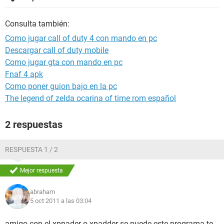
Consulta también:
Como jugar call of duty 4 con mando en pc
Descargar call of duty mobile
Como jugar gta con mando en pc
Fnaf 4 apk
Como poner guion bajo en la pc
The legend of zelda ocarina of time rom español
2 respuestas
RESPUESTA 1 / 2
Mejor respuesta
abraham
5 oct 2011 a las 03:04
amigo con el xppader o xpadder se puede este programa te