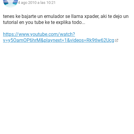
4 ago 2010 a las 10:21
tenes ke bajarte un emulador se llama xpader, aki te dejo un
tutorial en you tube ke te explika todo...
https://www.youtube.com/watch?
v=y5OamOP6hrM&playnext=1&videos=Rk9tlw62Ucg