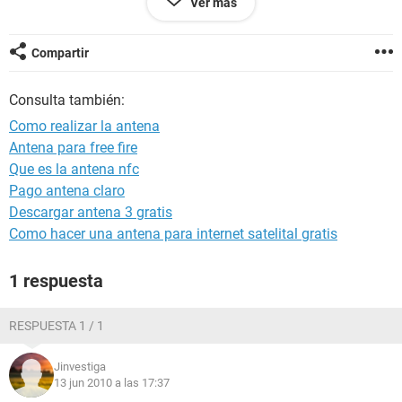
Ver más
distancia y la señal es muy baja
bueno sin mas te mando las gracias
Compartir
Consulta también:
Como realizar la antena
Antena para free fire
Que es la antena nfc
Pago antena claro
Descargar antena 3 gratis
Como hacer una antena para internet satelital gratis
1 respuesta
RESPUESTA 1 / 1
Jinvestiga
13 jun 2010 a las 17:37