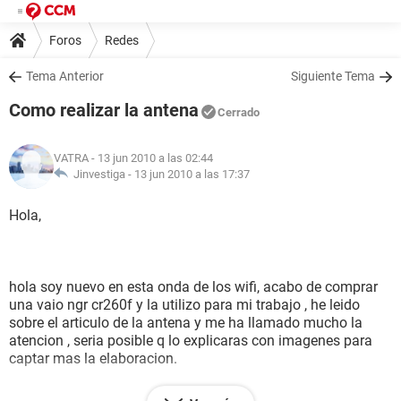
Foros
Redes
Tema Anterior
Siguiente Tema
Como realizar la antena
Cerrado
VATRA
- 13 jun 2010 a las 02:44
Jinvestiga -
13 jun 2010 a las 17:37
Hola,
hola soy nuevo en esta onda de los wifi, acabo de comprar
una vaio ngr cr260f y la utilizo para mi trabajo , he leido
sobre el articulo de la antena y me ha llamado mucho la
atencion , seria posible q lo explicaras con imagenes para
captar mas la elaboracion.
me interesa ya q en mi trabajo hay routers q estan a larga