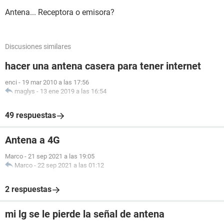
Antena... Receptora o emisora?
Discusiones similares
hacer una antena casera para tener internet
enci
-
19 mar 2010 a las 17:56
maglys
-
13 ene 2019 a las 16:54
49 respuestas
Antena a 4G
Marco
-
21 sep 2021 a las 19:05
Marco
-
22 sep 2021 a las 01:12
2 respuestas
mi lg se le pierde la señal de antena