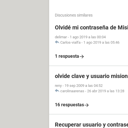
Discusiones similares
Olvidé mi contraseña de Mis
delimar
-
1 ago 2019 a las 00:04
Carlos-vialfa
-
1 ago 2019 a las 05:46
1 respuesta
olvide clave y usuario misio
reny
-
19 sep 2009 a las 04:52
carolinaarenas
-
26 abr 2019 a las 13:28
16 respuestas
Recuperar usuario y contras