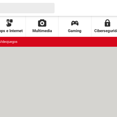
ps e Internet
Multimedia
Gaming
Cibersegurid
Videojuegos