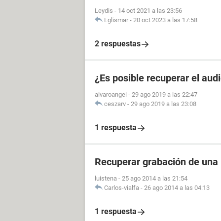
Leydis
-
14 oct 2021 a las 23:56
Eglismar
-
20 oct 2023 a las 17:58
2 respuestas
¿Es posible recuperar el aud
alvaroangel
-
29 ago 2019 a las 22:47
ceszarv
-
29 ago 2019 a las 23:08
1 respuesta
Recuperar grabación de una
luistena
-
25 ago 2014 a las 21:54
Carlos-vialfa
-
26 ago 2014 a las 04:13
1 respuesta