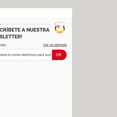
SCRÍBETE A NUESTRA
SLETTER!
cias
Ver un ejemplo