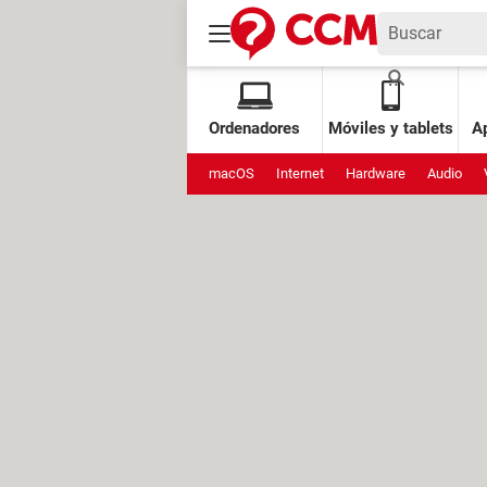
Ordenadores
Móviles y tablets
Ap
macOS
Internet
Hardware
Audio