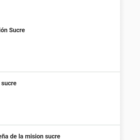
ión Sucre
n sucre
eña de la mision sucre