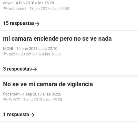
anyer
-
4 feb 2010 a las 15:28
nathanael
-
13 jun 2017 a las 04:58
15 respuestas
mi camara enciende pero no se ve nada
MONI
-
19 ene 2011 a las 22:10
gabo
-
23 oct 2016 a las 16:35
3 respuestas
No se ve mi camara de vigilancia
flocarsan
-
1 sep 2013 a las 05:28
WYCT
-
1 sep 2013 a las 05:38
1 respuesta