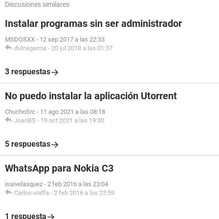
Discusiones similares
Instalar programas sin ser administrador
MSDOSXX
-
12 sep 2017 a las 22:33
dulcegarcia
-
20 jul 2018 a las 01:37
3 respuestas
No puedo instalar la aplicación Utorrent
ChuchoSrc
-
11 ago 2021 a las 08:18
JoanBS
-
19 oct 2021 a las 19:30
5 respuestas
WhatsApp para Nokia C3
isaivelasquez
-
2 feb 2016 a las 23:04
Carlos-vialfa
-
2 feb 2016 a las 23:59
1 respuesta