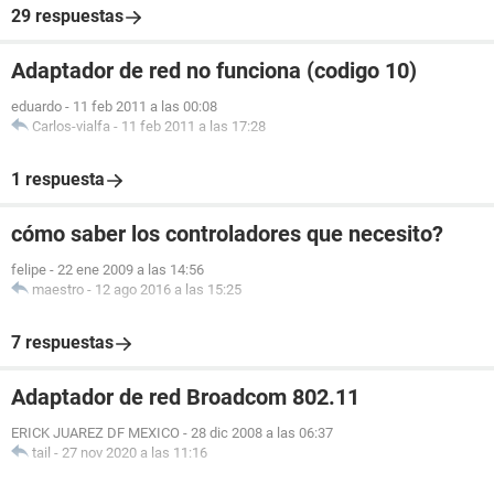
29 respuestas
Adaptador de red no funciona (codigo 10)
eduardo
-
11 feb 2011 a las 00:08
Carlos-vialfa
-
11 feb 2011 a las 17:28
1 respuesta
cómo saber los controladores que necesito?
felipe
-
22 ene 2009 a las 14:56
maestro
-
12 ago 2016 a las 15:25
7 respuestas
Adaptador de red Broadcom 802.11
ERICK JUAREZ DF MEXICO
-
28 dic 2008 a las 06:37
tail
-
27 nov 2020 a las 11:16