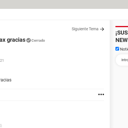
Siguiente Tema
¡SU
max gracias
NEW
Cerrado
Noti
:21
racias
s