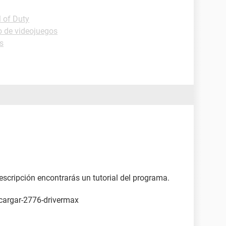
l of Duty
o de videojuegos
s
escripción encontrarás un tutorial del programa.
scargar-2776-drivermax