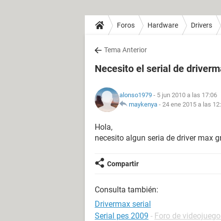
Foros
Hardware
Drivers
Tema Anterior
Necesito el serial de driver
alonso1979
- 5 jun 2010 a las 17:06
maykenya
-
24 ene 2015 a las 12
Hola,
necesito algun seria de driver max g
Compartir
Consulta también:
Drivermax serial
Serial pes 2009
-
Foro de videojuego