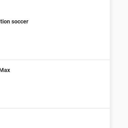
ution soccer
rMax