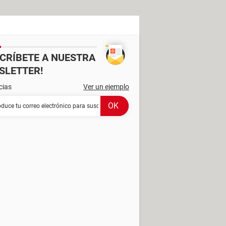
SCRÍBETE A NUESTRA
SLETTER!
cias
Ver un ejemplo