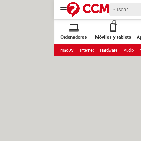
Ordenadores
Móviles y tablets
Ap
macOS
Internet
Hardware
Audio