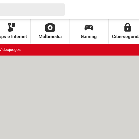
ps e Internet
Multimedia
Gaming
Cibersegurid
Videojuegos