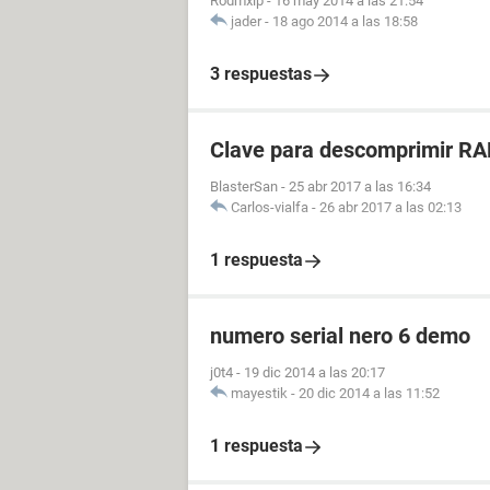
Rodmxlp
-
16 may 2014 a las 21:54
jader
-
18 ago 2014 a las 18:58
3 respuestas
Clave para descomprimir RA
BlasterSan
-
25 abr 2017 a las 16:34
Carlos-vialfa
-
26 abr 2017 a las 02:13
1 respuesta
numero serial nero 6 demo
j0t4
-
19 dic 2014 a las 20:17
mayestik
-
20 dic 2014 a las 11:52
1 respuesta