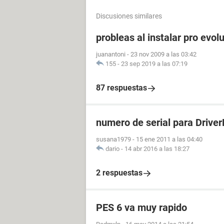
Discusiones similares
probleas al instalar pro evol
juanantoni
-
23 nov 2009 a las 03:42
155
-
23 sep 2019 a las 07:19
87 respuestas
numero de serial para Drive
susana1979
-
15 ene 2011 a las 04:40
dario
-
14 abr 2016 a las 18:27
2 respuestas
PES 6 va muy rapido