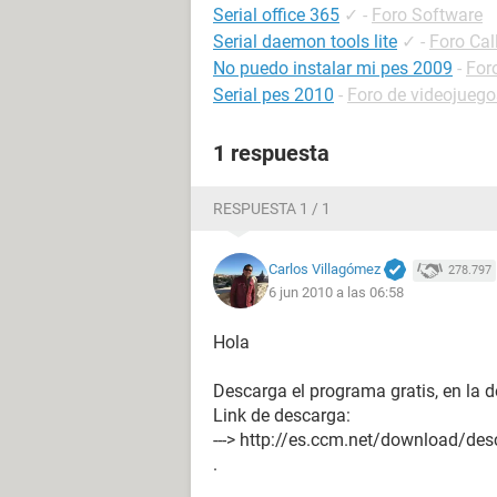
Serial office 365
✓
-
Foro Software
Serial daemon tools lite
✓
-
Foro Cal
No puedo instalar mi pes 2009
-
For
Serial pes 2010
-
Foro de videojuego
1 respuesta
RESPUESTA 1 / 1
Carlos Villagómez
278.797
6 jun 2010 a las 06:58
Hola
Descarga el programa gratis, en la d
Link de descarga:
---> http://es.ccm.net/download/de
.