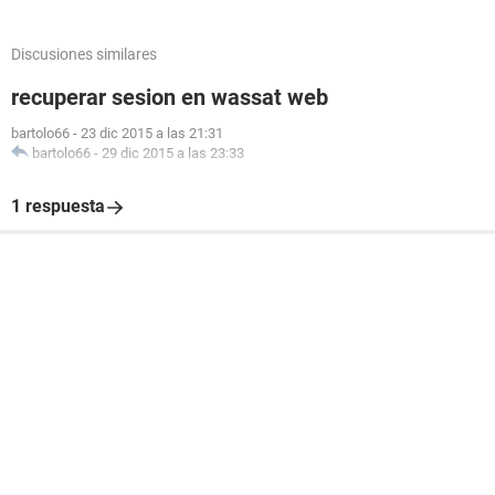
Discusiones similares
recuperar sesion en wassat web
bartolo66
-
23 dic 2015 a las 21:31
bartolo66
-
29 dic 2015 a las 23:33
1 respuesta