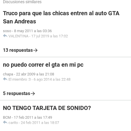
Discusiones similares
Truco para que las chicas entren al auto GTA
San Andreas
soso
-
8 may 2011 a las 03:36
VALENTINA
-
17 jul 2019 a las 17:02
13 respuestas
no puedo correr el gta en mi pc
chapa
-
22 abr 2009 a las 21:08
El miembro :3
-
6 ago 2014 a las 22:48
5 respuestas
NO TENGO TARJETA DE SONIDO?
BCM
-
17 feb 2011 a las 17:49
carito
-
24 feb 2011 a las 18:07