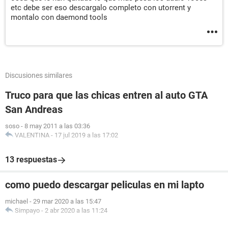
etc debe ser eso descargalo completo con utorrent y
montalo con daemond tools
Discusiones similares
Truco para que las chicas entren al auto GTA
San Andreas
soso
-
8 may 2011 a las 03:36
VALENTINA
-
17 jul 2019 a las 17:02
13 respuestas
como puedo descargar peliculas en mi lapto
michael
-
29 mar 2020 a las 15:47
Simpayo
-
2 abr 2020 a las 11:24