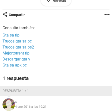
Ver más
Compartir
Consulta también:
Gta sa rip
Trucos gta sa pc
Trucos gta sa ps2
Ya revise documentos, Archivos de Programa y demás, pero
Mejortorrent rip
no hay ninguna carpeta.
Descargar gta v
Gta sa apk pc
1 respuesta
RESPUESTA 1 / 1
n
4 ene 2016 a las 19:21