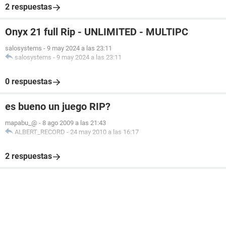
2 respuestas
Onyx 21 full Rip - UNLIMITED - MULTIPC
salosystems
-
9 may 2024 a las 23:11
salosystems
-
9 may 2024 a las 23:11
0 respuestas
es bueno un juego RIP?
mapabu_@
-
8 ago 2009 a las 21:43
ALBERT_RECORD
-
24 may 2010 a las 16:17
2 respuestas