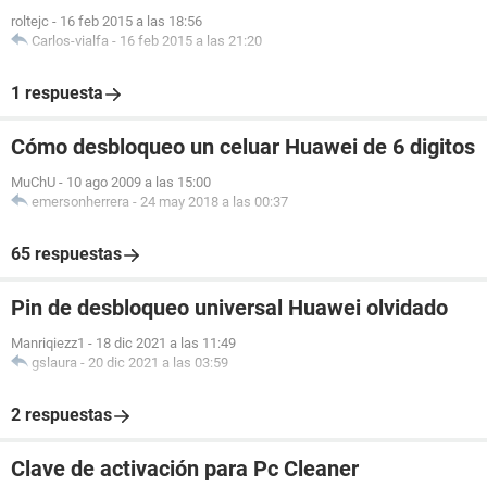
roltejc
-
16 feb 2015 a las 18:56
Carlos-vialfa
-
16 feb 2015 a las 21:20
1 respuesta
Cómo desbloqueo un celuar Huawei de 6 digitos
MuChU
-
10 ago 2009 a las 15:00
emersonherrera
-
24 may 2018 a las 00:37
65 respuestas
Pin de desbloqueo universal Huawei olvidado
Manriqiezz1
-
18 dic 2021 a las 11:49
gslaura
-
20 dic 2021 a las 03:59
2 respuestas
Clave de activación para Pc Cleaner