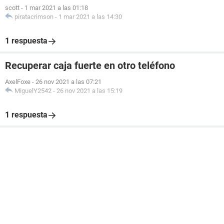
scott
-
1 mar 2021 a las 01:18
piratacrimson
-
1 mar 2021 a las 14:30
1 respuesta
Recuperar caja fuerte en otro teléfono
AxelFoxe
-
26 nov 2021 a las 07:21
MiguelY2542
-
26 nov 2021 a las 15:19
1 respuesta