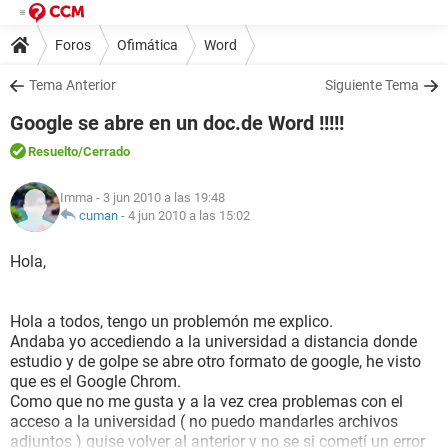
Foros
Ofimática
Word
Tema Anterior
Siguiente Tema
Google se abre en un doc.de Word !!!!!
Resuelto
/Cerrado
Imma
- 3 jun 2010 a las 19:48
cuman
-
4 jun 2010 a las 15:02
Hola,
Hola a todos, tengo un problemón me explico.
Andaba yo accediendo a la universidad a distancia donde
estudio y de golpe se abre otro formato de google, he visto
que es el Google Chrom.
Como que no me gusta y a la vez crea problemas con el
acceso a la universidad ( no puedo mandarles archivos
adjuntos ) quise volver al anterior y no se si cometí un error