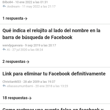
Bilbo84
-
10 ene 2022 a las 01:31
Andream
-
11 may 2022 a las 21:17
1 respuesta
Qué indica el relojito al lado del nombre en la
barra de búsqueda de Facebook
wendyguevara
-
9 sep 2019 a las 20:17
Ki
-
27 jul 2020 a las 08:24
2 respuestas
Link para eliminar tu Facebook definitivamente
ChristianM33
-
28 abr 2009 a las 19:37
eliasasumumbami
-
20 ene 2018 a las 13:23
18 respuestas