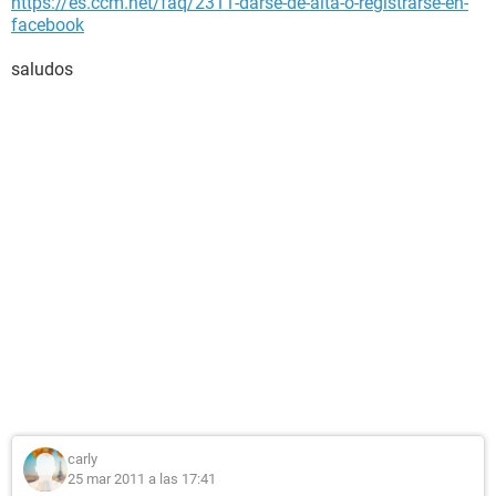
https://es.ccm.net/faq/2311-darse-de-alta-o-registrarse-en-
facebook
saludos
carly
25 mar 2011 a las 17:41