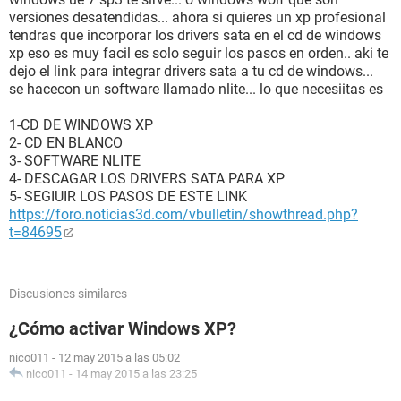
versiones desatendidas... ahora si quieres un xp profesional
tendras que incorporar los drivers sata en el cd de windows
xp eso es muy facil es solo seguir los pasos en orden.. aki te
dejo el link para integrar drivers sata a tu cd de windows...
se hacecon un software llamado nlite... lo que necesiitas es
1-CD DE WINDOWS XP
2- CD EN BLANCO
3- SOFTWARE NLITE
4- DESCAGAR LOS DRIVERS SATA PARA XP
5- SEGIUIR LOS PASOS DE ESTE LINK
https://foro.noticias3d.com/vbulletin/showthread.php?
t=84695
Discusiones similares
¿Cómo activar Windows XP?
nico011
-
12 may 2015 a las 05:02
nico011
-
14 may 2015 a las 23:25