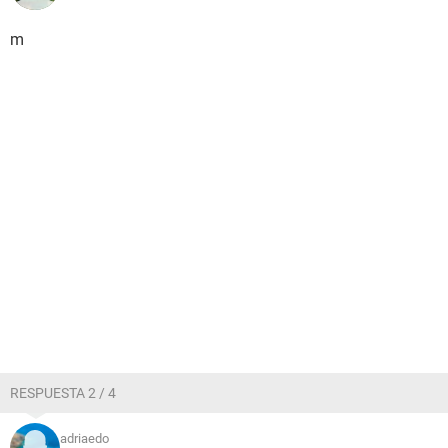
m
RESPUESTA 2 / 4
adriaedo