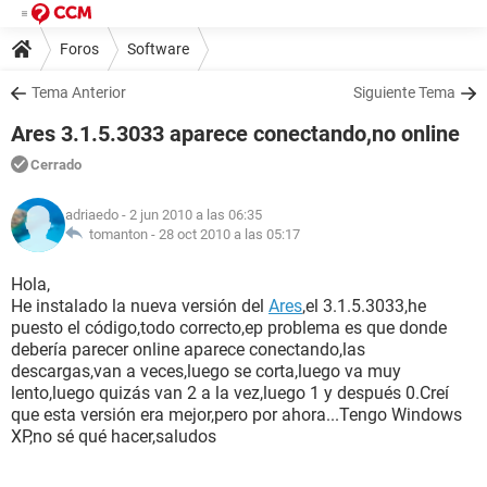
Foros
Software
Tema Anterior
Siguiente Tema
Ares 3.1.5.3033 aparece conectando,no online
Cerrado
adriaedo
- 2 jun 2010 a las 06:35
tomanton -
28 oct 2010 a las 05:17
Hola,
He instalado la nueva versión del
Ares
,el 3.1.5.3033,he
puesto el código,todo correcto,ep problema es que donde
debería parecer online aparece conectando,las
descargas,van a veces,luego se corta,luego va muy
lento,luego quizás van 2 a la vez,luego 1 y después 0.Creí
que esta versión era mejor,pero por ahora...Tengo Windows
XP,no sé qué hacer,saludos