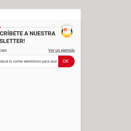
SCRÍBETE A NUESTRA
SLETTER!
cias
Ver un ejemplo