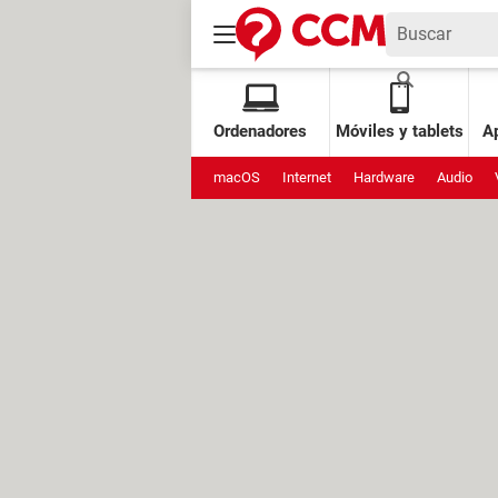
Ordenadores
Móviles y tablets
Ap
macOS
Internet
Hardware
Audio