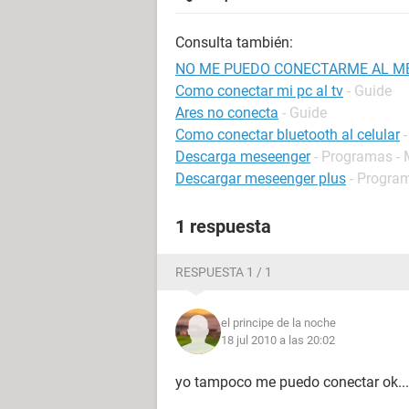
Consulta también:
NO ME PUEDO CONECTARME AL M
Como conectar mi pc al tv
- Guide
Ares no conecta
- Guide
Como conectar bluetooth al celular
Descarga meseenger
- Programas - 
Descargar meseenger plus
- Progra
1 respuesta
RESPUESTA 1 / 1
el principe de la noche
18 jul 2010 a las 20:02
yo tampoco me puedo conectar ok............