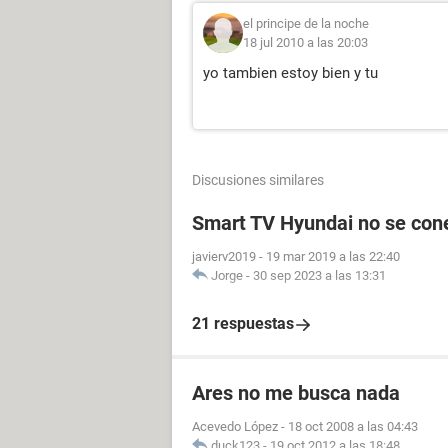
el principe de la noche
18 jul 2010 a las 20:03
yo tambien estoy bien y tu
Discusiones similares
Smart TV Hyundai no se conec
javierv2019
-
19 mar 2019 a las 22:40
Jorge
-
30 sep 2023 a las 13:31
21 respuestas
Ares no me busca nada
Acevedo López
-
18 oct 2008 a las 04:43
duck123
-
19 oct 2012 a las 18:48