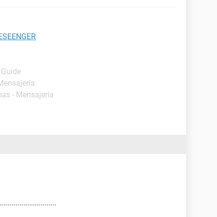
ESEENGER
- Guide
Mensajería
mas - Mensajería
....................