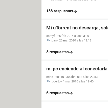
188 respuestas
Mi uTorrent no descarga, so
camyf
-
26 feb 2014 a las 23:20
juan
-
26 mar 2020 a las 18:12
8 respuestas
mi pc enciende al conectarla 
mike_rock10
-
30 abr 2013 a las 23:53
roberto
-
1 mar 2016 a las 19:40
6 respuestas