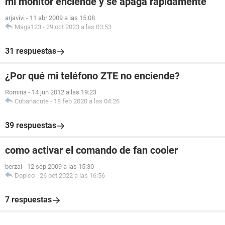
mi monitor enciende y se apaga rapidamente
arjavivi
-
11 abr 2009 a las 15:08
Maga123
-
29 oct 2023 a las 03:53
31 respuestas
¿Por qué mi teléfono ZTE no enciende?
Romina
-
14 jun 2012 a las 19:23
Cubanacute
-
18 feb 2020 a las 04:26
39 respuestas
como activar el comando de fan cooler
berzai
-
12 sep 2009 a las 15:30
Dopico
-
26 oct 2022 a las 16:56
7 respuestas