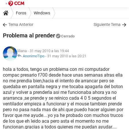
Foros
Windows
Tema Anterior
Siguiente Tema
Problema al prender
Cerrado
liliana
- 31 may 2010 a las 19:44
AnonimoTipo
-
31 may 2010 a las 20:21
hola a todos, tengo un problema con mi computador
compac presario f700 desde hace unas semanas atras ella
no me prendia bien,hacia el intento de arrancar pero se
quedaba en pantalla negra y me tocaba apagarla del boton
azul y volver a prenderla asi me funcionaba ahora ya no
ararranca ,se prende y se reinico cada 4 0 5 segundos el
ventilador empieza a funcionar y el mouse tambien prende
pero no pasa nada mas de ahi.que puedo hacer alguien por
favor que me ayude....yo ya he probado con muchos trucos
de los que eh leido aca pero asta el momento no me
funcionan.gracias a todos quienes me puedan ayudar....