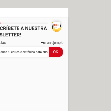
SCRÍBETE A NUESTRA
SLETTER!
cias
Ver un ejemplo