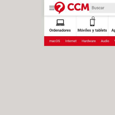
Ordenadores
Móviles y tablets
Ap
macOS
Internet
Hardware
Audio