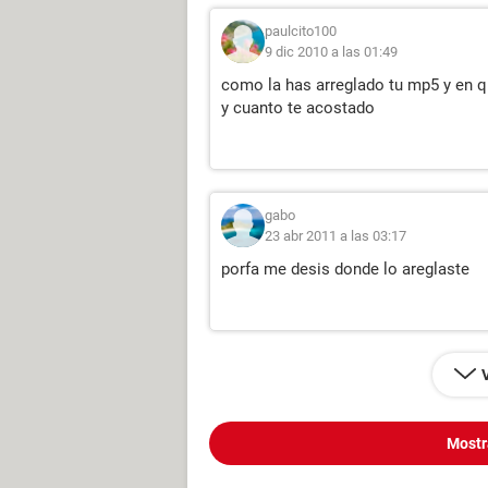
paulcito100
9 dic 2010 a las 01:49
como la has arreglado tu mp5 y en q
y cuanto te acostado
gabo
23 abr 2011 a las 03:17
porfa me desis donde lo areglaste
Mostr