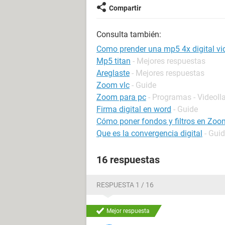
Compartir
Consulta también:
Como prender una mp5 4x digital v
Mp5 titan
- Mejores respuestas
Areglaste
- Mejores respuestas
Zoom vlc
- Guide
Zoom para pc
- Programas - Videol
Firma digital en word
- Guide
Cómo poner fondos y filtros en Zoom
Que es la convergencia digital
- Gui
16 respuestas
RESPUESTA 1 / 16
Mejor respuesta