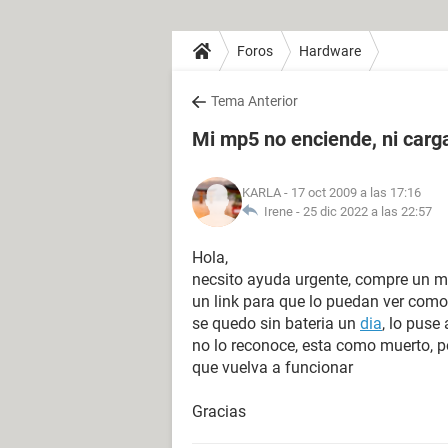
Foros
Hardware
Tema Anterior
Mi mp5 no enciende, ni carg
KARLA
- 17 oct 2009 a las 17:16
Irene -
25 dic 2022 a las 22:57
Hola,
necsito ayuda urgente, compre un m
un link para que lo puedan ver como 
se quedo sin bateria un
dia
, lo puse
no lo reconoce, esta como muerto, 
que vuelva a funcionar
Gracias