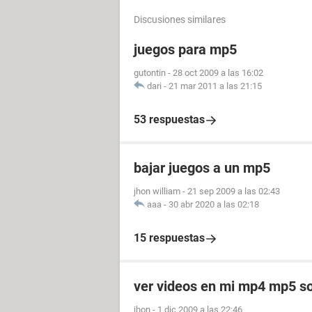
Discusiones similares
juegos para mp5
gutontin
-
28 oct 2009 a las 16:02
dari
-
21 mar 2011 a las 21:15
53 respuestas
bajar juegos a un mp5
jhon william
-
21 sep 2009 a las 02:43
aaa
-
30 abr 2020 a las 02:18
15 respuestas
ver videos en mi mp4 mp5 
jhon
-
1 dic 2009 a las 22:46