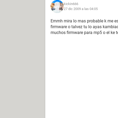
kickin666
27 dic 2009 a las 04:05
Emmh mira lo mas probable k me est
firmware o talvez tu lo ayas kambia
muchos firmware para mp5 o el ke 