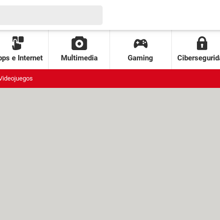
ps e Internet
Multimedia
Gaming
Cibersegurid
Videojuegos