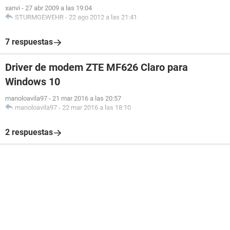
xanvi
-
27 abr 2009 a las 19:04
STURMGEWEHR
-
22 ago 2012 a las 21:41
7 respuestas
Driver de modem ZTE MF626 Claro para
Windows 10
manoloavila97
-
21 mar 2016 a las 20:57
manoloavila97
-
22 mar 2016 a las 18:10
2 respuestas