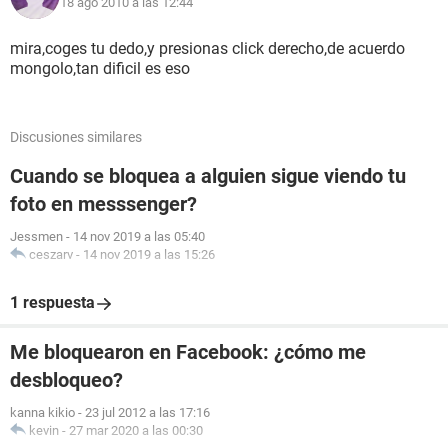
18 ago 2010 a las 12:44
mira,coges tu dedo,y presionas click derecho,de acuerdo
mongolo,tan dificil es eso
Discusiones similares
Cuando se bloquea a alguien sigue viendo tu
foto en messsenger?
Jessmen
-
14 nov 2019 a las 05:40
ceszarv
-
14 nov 2019 a las 15:26
1 respuesta
Me bloquearon en Facebook: ¿cómo me
desbloqueo?
kanna kikio
-
23 jul 2012 a las 17:16
kevin
-
27 mar 2020 a las 00:30