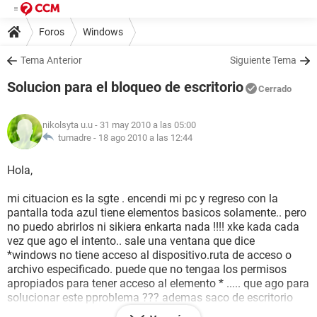
Foros
Windows
Tema Anterior
Siguiente Tema
Solucion para el bloqueo de escritorio
Cerrado
nikolsyta u.u
- 31 may 2010 a las 05:00
tumadre -
18 ago 2010 a las 12:44
Hola,
mi cituacion es la sgte . encendi mi pc y regreso con la
pantalla toda azul tiene elementos basicos solamente.. pero
no puedo abrirlos ni sikiera enkarta nada !!!! xke kada cada
vez que ago el intento.. sale una ventana que dice
*windows no tiene acceso al dispositivo.ruta de acceso o
archivo especificado. puede que no tengaa los permisos
apropiados para tener acceso al elemento * ..... que ago para
solucionar este pproblema ??? ademas saco de escritorio
mis carpetas . programas ...msn... el teclado no marca