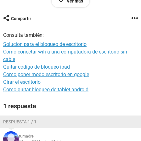
Ver más
algunos signos se debe a esto mismo ???? .. ??????
en porfabor
Compartir
Consulta también:
Solucion para el bloqueo de escritorio
Como conectar wifi a una computadora de escritorio sin
cable
Quitar codigo de bloqueo ipad
Como poner modo escritorio en google
Girar el escritorio
Como quitar bloqueo de tablet android
1 respuesta
RESPUESTA 1 / 1
tumadre