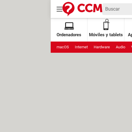
Ordenadores
Móviles y tablets
Ap
macOS
Internet
Hardware
Audio