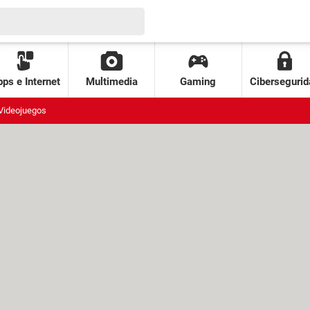
ps e Internet
Multimedia
Gaming
Cibersegurid
Videojuegos