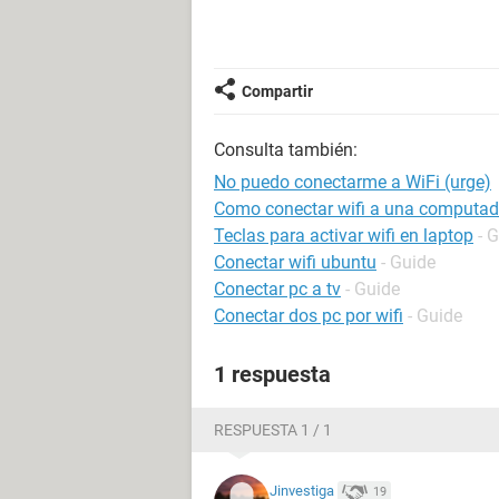
Compartir
Consulta también:
No puedo conectarme a WiFi (urge)
Como conectar wifi a una computador
Teclas para activar wifi en laptop
- 
Conectar wifi ubuntu
- Guide
Conectar pc a tv
- Guide
Conectar dos pc por wifi
- Guide
1 respuesta
RESPUESTA 1 / 1
Jinvestiga
19