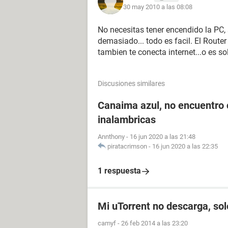
30 may 2010 a las 08:08
No necesitas tener encendido la PC, 
demasiado... todo es facil. El Router
tambien te conecta internet...o es so
Discusiones similares
Canaima azul, no encuentro 
inalambricas
Annthony
-
16 jun 2020 a las 21:48
piratacrimson
-
16 jun 2020 a las 22:35
1 respuesta
Mi uTorrent no descarga, so
camyf
-
26 feb 2014 a las 23:20