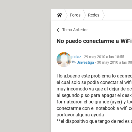
Foros
Redes
Tema Anterior
No puedo conectarme a WiFi
piolaz
- 29 may 2010 a las 18:55
Jinvestiga
-
30 may 2010 a las 08
Hola,bueno este problema lo acarr
el cual solo se podia conectar al wi
muy incomodo ya que al dejar de ocu
al segundo piso para apagar el deskt
formatearon el pc grande (ayer) y t
conectarme con el notebook a wifi 
porfavor alguna ayuda
**el dispositivo que tengo de red 