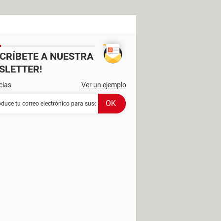
SCRÍBETE A NUESTRA
SLETTER!
cias
Ver un ejemplo