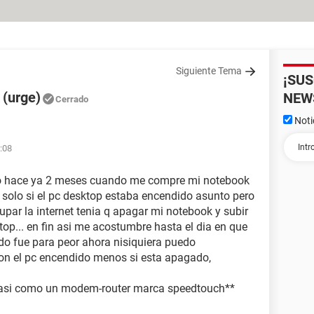
Siguiente Tema
¡SU
 (urge)
NEW
Cerrado
Noti
:08
eo hace ya 2 meses cuando me compre mi notebook
fi solo si el pc desktop estaba encendido asunto pero
par la internet tenia q apagar mi notebook y subir
op... en fin asi me acostumbre hasta el dia en que
odo fue para peor ahora nisiquiera puedo
con el pc encendido menos si esta apagado,
es asi como un modem-router marca speedtouch**