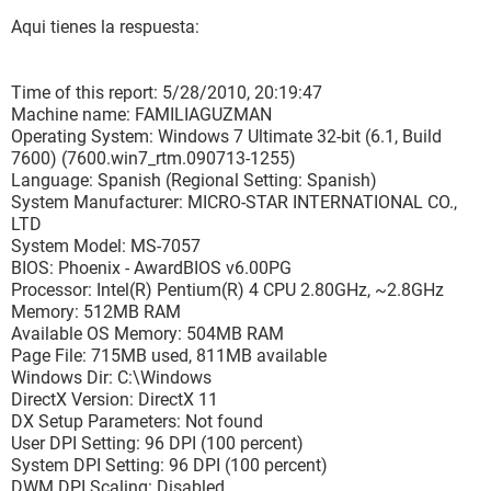
Display Tab 1: No problems found.
Sound Tab 1: No problems found.
Aqui tienes la respuesta:
Sound Tab 2: No problems found.
Input Tab: No problems found.
Time of this report: 5/28/2010, 20:19:47
--------------------
Machine name: FAMILIAGUZMAN
DirectX Debug Levels
Operating System: Windows 7 Ultimate 32-bit (6.1, Build
--------------------
7600) (7600.win7_rtm.090713-1255)
Direct3D: 0/4 (retail)
Language: Spanish (Regional Setting: Spanish)
DirectDraw: 0/4 (retail)
System Manufacturer: MICRO-STAR INTERNATIONAL CO.,
DirectInput: 0/5 (retail)
LTD
DirectMusic: 0/5 (retail)
System Model: MS-7057
DirectPlay: 0/9 (retail)
BIOS: Phoenix - AwardBIOS v6.00PG
DirectSound: 0/5 (retail)
Processor: Intel(R) Pentium(R) 4 CPU 2.80GHz, ~2.8GHz
DirectShow: 0/6 (retail)
Memory: 512MB RAM
Available OS Memory: 504MB RAM
---------------
Page File: 715MB used, 811MB available
Display Devices
Windows Dir: C:\Windows
---------------
DirectX Version: DirectX 11
Card name: Tarjeta gráfica VGA estándar
DX Setup Parameters: Not found
Manufacturer: (Tipos de pantalla estándar)
User DPI Setting: 96 DPI (100 percent)
Chip type: Intel(r)845G/845GL/845GE/845GV Graphics Chip
System DPI Setting: 96 DPI (100 percent)
Accelerated VGA BIOS
DWM DPI Scaling: Disabled