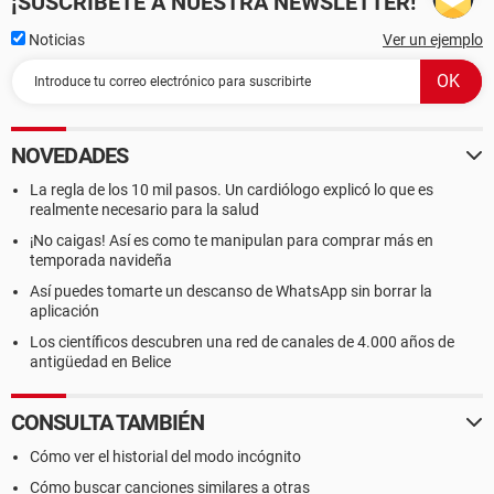
¡SUSCRÍBETE A NUESTRA NEWSLETTER!
HW Memory: 0
Voice Management: No
Noticias
Ver un ejemplo
EAX(tm) 2.0 Listen/Src: No, No
I3DL2(tm) Listen/Src: No, No
Sensaura(tm) ZoomFX(tm): No
---------------------
NOVEDADES
Sound Capture Devices
---------------------
La regla de los 10 mil pasos. Un cardiólogo explicó lo que es
Description: Mic (Vinyl AC'97 Codec Combo Driver (WDM))
realmente necesario para la salud
Default Sound Capture: Yes
¡No caigas! Así es como te manipulan para comprar más en
Default Voice Capture: Yes
temporada navideña
Driver Name: vinyl97.SYS
Driver Version: 6.14.0001.4200 (English)
Así puedes tomarte un descanso de WhatsApp sin borrar la
aplicación
Driver Attributes: Final Retail
Date and Size: 6/27/2007 14:42:00, 207488 bytes
Los científicos descubren una red de canales de 4.000 años de
Cap Flags: 0x1
antigüedad en Belice
Format Flags: 0xFFFFF
CONSULTA TAMBIÉN
Description: Línea de entrada (Vinyl AC'97 Codec Combo
Driver (WDM))
Cómo ver el historial del modo incógnito
Default Sound Capture: No
Cómo buscar canciones similares a otras
Default Voice Capture: No