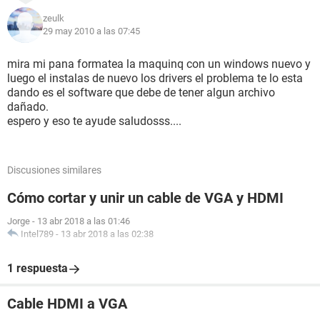
Device Identifier: {D7B78E66-6622-11CF-D337-
zeulk
F84CADC2CB35}
29 may 2010 a las 07:45
Vendor ID: 0x8086
Device ID: 0x2562
SubSys ID: 0x71481462
mira mi pana formatea la maquinq con un windows nuevo y
Revision ID: 0x0003
luego el instalas de nuevo los drivers el problema te lo esta
Driver Strong Name: Unknown
dando es el software que debe de tener algun archivo
Rank Of Driver: Unknown
dañado.
Video Accel:
espero y eso te ayude saludosss....
Deinterlace Caps: n/a
D3D9 Overlay: n/a
DXVA-HD: n/a
Discusiones similares
DDraw Status: Not Available
D3D Status: Not Available
Cómo cortar y unir un cable de VGA y HDMI
AGP Status: Not Available
Jorge
-
13 abr 2018 a las 01:46
-------------
Intel789
-
13 abr 2018 a las 02:38
Sound Devices
-------------
1 respuesta
Description: Altavoces (Vinyl AC'97 Codec Combo Driver
(WDM))
Cable HDMI a VGA
Default Sound Playback: Yes