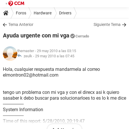
Foros
Hardware
Drivers
Tema Anterior
Siguiente Tema
Ayuda urgente con mi vga
Cerrado
themaster
- 29 may 2010 a las 03:15
zeulk -
29 may 2010 a las 07:45
Hola, cualquier respuesta mandarmela al correo
elmontron02@hotmail.com
tengo un problema con mi vga y con el direcx asi k quiero
sasaber k debo buscar para solucionarloes to es lo k me dice
------------------
System Information
------------------
Time of this report: 5/28/2010, 20:19:47
Machine name: FAMILIAGUZMAN