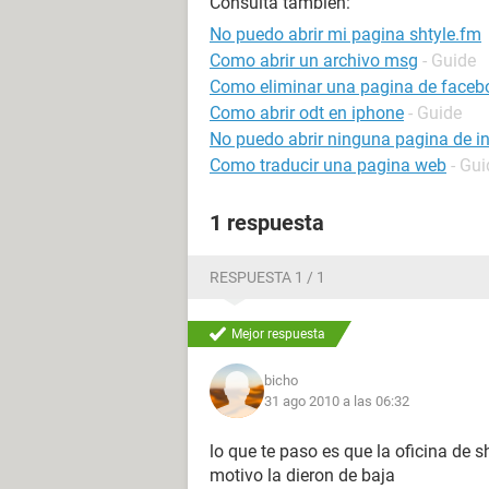
Consulta también:
No puedo abrir mi pagina shtyle.fm
Como abrir un archivo msg
- Guide
Como eliminar una pagina de faceb
Como abrir odt en iphone
- Guide
No puedo abrir ninguna pagina de in
Como traducir una pagina web
- Gui
1 respuesta
RESPUESTA 1 / 1
Mejor respuesta
bicho
31 ago 2010 a las 06:32
lo que te paso es que la oficina de sh
motivo la dieron de baja