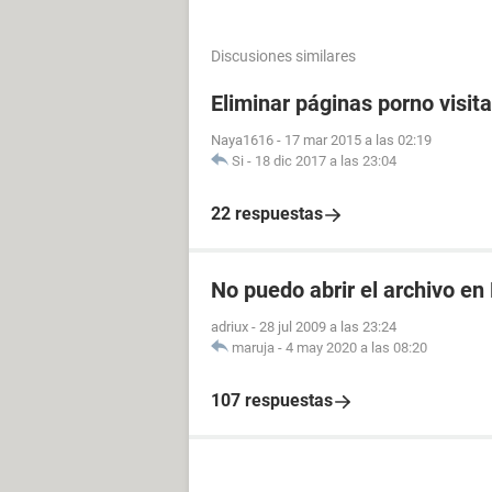
Discusiones similares
Eliminar páginas porno visit
Naya1616
-
17 mar 2015 a las 02:19
Si
-
18 dic 2017 a las 23:04
22 respuestas
No puedo abrir el archivo en
adriux
-
28 jul 2009 a las 23:24
maruja
-
4 may 2020 a las 08:20
107 respuestas