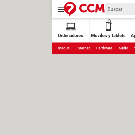
Ordenadores
Móviles y tablets
Ap
macOS
Internet
Hardware
Audio