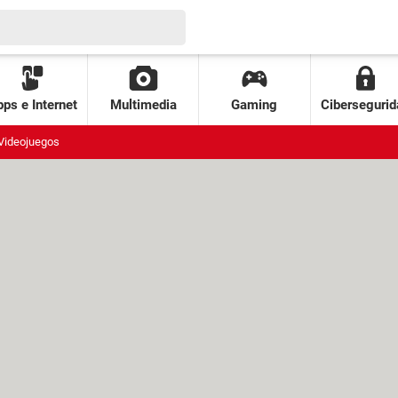
ps e Internet
Multimedia
Gaming
Cibersegurid
Videojuegos