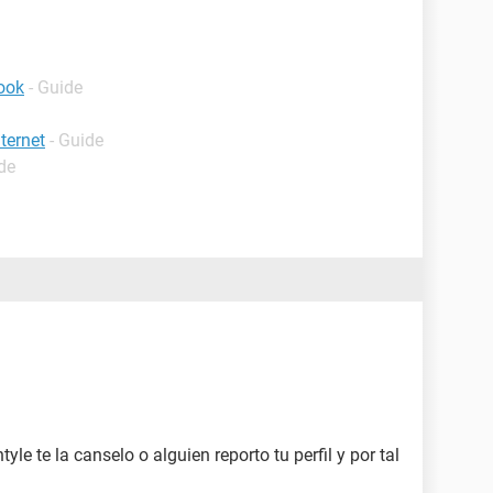
ook
- Guide
ternet
- Guide
de
tyle te la canselo o alguien reporto tu perfil y por tal