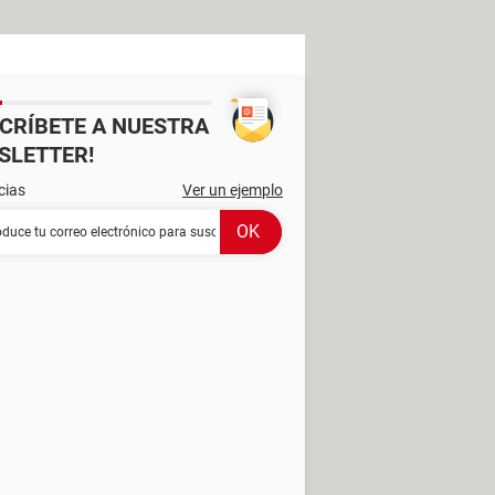
SCRÍBETE A NUESTRA
SLETTER!
cias
Ver un ejemplo