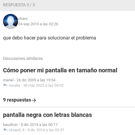
RESPUESTA 3 / 3
charo
24 sep 2010 a las 02:26
que debo hacer para solucionar el problema
Discusiones similares
Cómo poner mi pantalla en tamaño normal
mariel
-
26 dic 2009 a las 19:54
rosalia
-
30 mar 2023 a las 04:02
9 respuestas
pantalla negra con letras blancas
baudicer
-
8 dic 2014 a las 00:17
skree9_9
-
9 dic 2014 a las 03:37