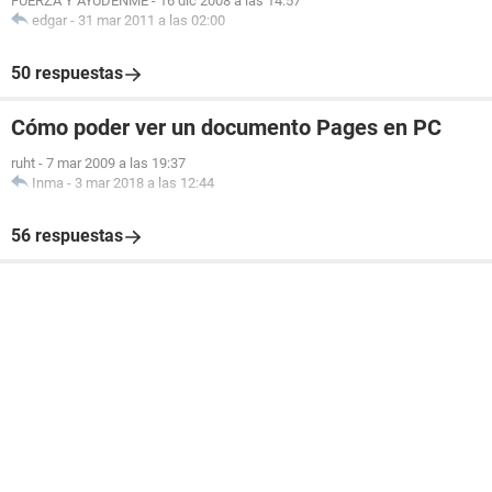
FUERZA Y AYUDENME
-
16 dic 2008 a las 14:57
edgar
-
31 mar 2011 a las 02:00
50 respuestas
Cómo poder ver un documento Pages en PC
ruht
-
7 mar 2009 a las 19:37
Inma
-
3 mar 2018 a las 12:44
56 respuestas