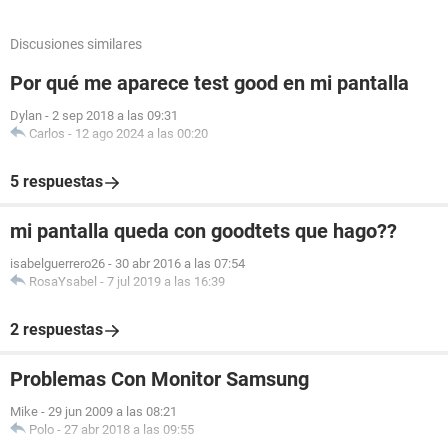
Discusiones similares
Por qué me aparece test good en mi pantalla
Dylan
-
2 sep 2018 a las 09:31
Carlos
-
12 ago 2024 a las 00:20
5 respuestas
mi pantalla queda con goodtets que hago??
isabelguerrero26
-
30 abr 2016 a las 07:54
RosaYsabel
-
7 jul 2019 a las 16:39
2 respuestas
Problemas Con Monitor Samsung
Mike
-
29 jun 2009 a las 08:21
Polo
-
27 abr 2018 a las 09:55