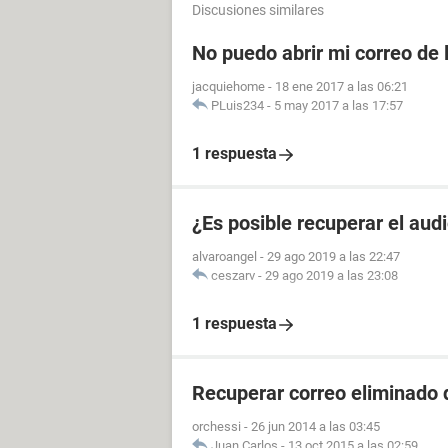
Discusiones similares
No puedo abrir mi correo de 
jacquiehome
-
18 ene 2017 a las 06:21
PLuis234
-
5 may 2017 a las 17:57
1 respuesta
¿Es posible recuperar el aud
alvaroangel
-
29 ago 2019 a las 22:47
ceszarv
-
29 ago 2019 a las 23:08
1 respuesta
Recuperar correo eliminado 
orchessi
-
26 jun 2014 a las 03:45
Juan Carlos
-
13 oct 2015 a las 02:59