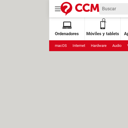
Ordenadores
Móviles y tablets
Ap
macOS
Internet
Hardware
Audio