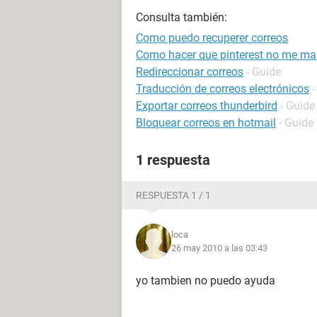
Consulta también:
Como puedo recuperer correos
Como hacer que pinterest no me ma
Redireccionar correos
- Guide
Traducción de correos electrónicos
-
Exportar correos thunderbird
- Guide
Bloquear correos en hotmail
- Guide
1 respuesta
RESPUESTA 1 / 1
loca
26 may 2010 a las 03:43
yo tambien no puedo ayuda