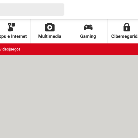
ps e Internet
Multimedia
Gaming
Cibersegurid
Videojuegos