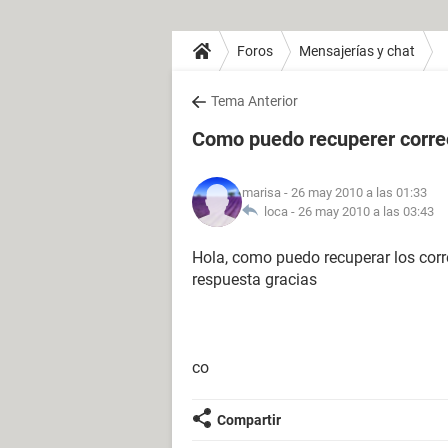
Foros
Mensajerías y chat
Tema Anterior
Como puedo recuperer corre
marisa
- 26 may 2010 a las 01:33
loca -
26 may 2010 a las 03:43
Hola, como puedo recuperar los corr
respuesta gracias
co
Compartir