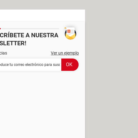
SCRÍBETE A NUESTRA
SLETTER!
cias
Ver un ejemplo