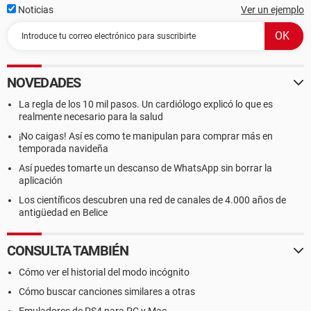
Noticias
Ver un ejemplo
NOVEDADES
La regla de los 10 mil pasos. Un cardiólogo explicó lo que es
realmente necesario para la salud
¡No caigas! Así es como te manipulan para comprar más en
temporada navideña
Así puedes tomarte un descanso de WhatsApp sin borrar la
aplicación
Los científicos descubren una red de canales de 4.000 años de
antigüedad en Belice
CONSULTA TAMBIÉN
Cómo ver el historial del modo incógnito
Cómo buscar canciones similares a otras