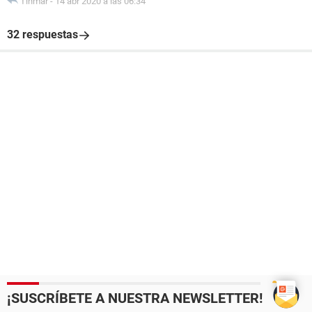
Tinmar
-
14 abr 2020 a las 06:34
32 respuestas
¡SUSCRÍBETE A NUESTRA NEWSLETTER!