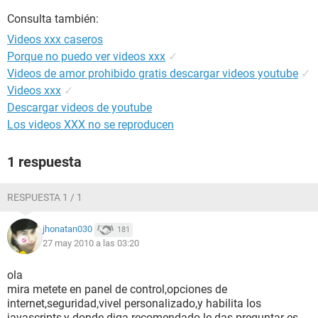
Consulta también:
Videos xxx caseros
Porque no puedo ver videos xxx
✓
Videos de amor prohibido gratis descargar videos youtube
✓
Videos xxx
✓
Descargar videos de youtube
Los videos XXX no se reproducen
1 respuesta
RESPUESTA 1 / 1
jhonatan030
181
27 may 2010 a las 03:20
ola
mira metete en panel de control,opciones de
internet,seguridad,vivel personalizado,y habilita los
javascripts,y donde diga recomendado le das preguntar es