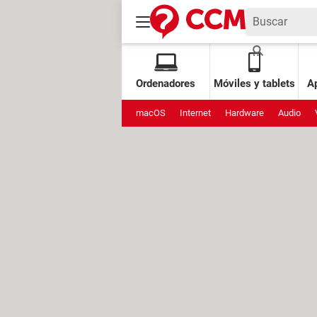
Ordenadores
Móviles y tablets
Ap
macOS
Internet
Hardware
Audio