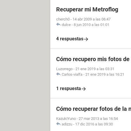
Recuperar mi Metroflog
cherch0
-
14 abr 2009 a las 06:47
dulce
-
8 jun 2010 a las 01:01
4 respuestas
Cómo recupero mis fotos de
Luzorrego
-
21 ene 2019 a las 03:31
Carlos-vialfa
-
21 ene 2019 a las 16:21
1 respuesta
Cómo recuperar fotos de la m
KazukiYuno
-
27 mar 2013 a las 16:54
adizzu
-
17 dic 2016 a las 09:30