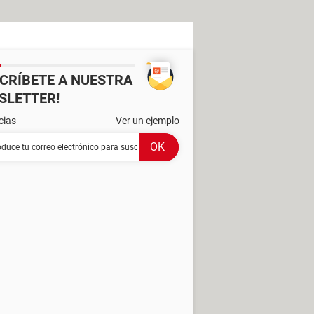
SCRÍBETE A NUESTRA
SLETTER!
cias
Ver un ejemplo