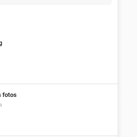
g
 fotos
13