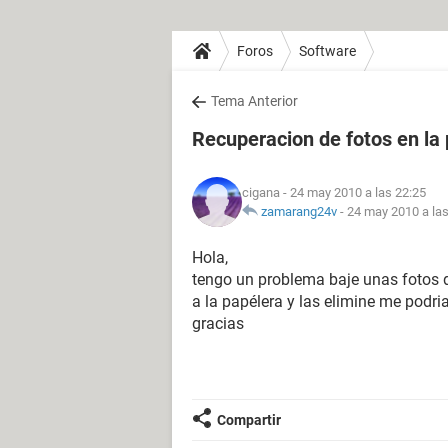
Foros
Software
Tema Anterior
Recuperacion de fotos en la
cigana
- 24 may 2010 a las 22:25
zamarang24v
-
24 may 2010 a las
Hola,
tengo un problema baje unas fotos 
a la papélera y las elimine me podri
gracias
Compartir