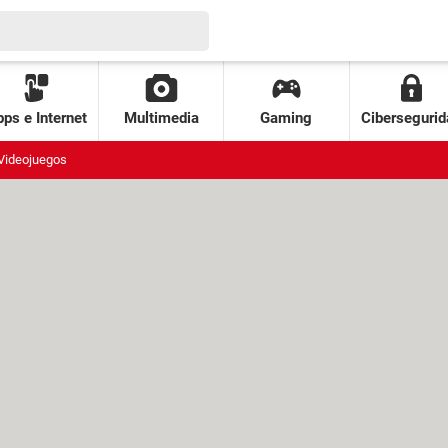
ps e Internet
Multimedia
Gaming
Cibersegurid
Videojuegos