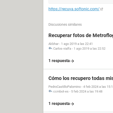
https://recuva.softonic.com/
Discusiones similares
Recuperar fotos de Metroflo
Akbhar
-
1 ago 2019 a las 22:41
Carlos-vialfa
-
1 ago 2019 a las 22:52
1 respuesta
Cómo los recupero todas mis
PedroCastilloPalomino
-
4 feb 2024 a las 15:
ccmbot-es
-
5 feb 2024 a las 19:48
1 respuesta