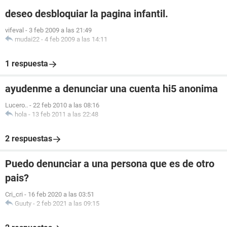
deseo desbloquiar la pagina infantil.
vifeval
-
3 feb 2009 a las 21:49
mudai22
-
4 feb 2009 a las 14:11
1 respuesta
ayudenme a denunciar una cuenta hi5 anonima
Lucero..
-
22 feb 2010 a las 08:16
hola
-
13 feb 2011 a las 22:48
2 respuestas
Puedo denunciar a una persona que es de otro
pais?
Cri_cri
-
16 feb 2020 a las 03:51
Guuty
-
2 feb 2021 a las 09:15