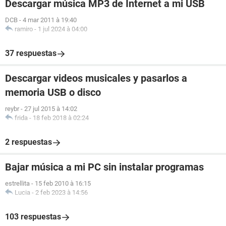
Descargar música MP3 de Internet a mi USB
DCB
-
4 mar 2011 à 19:40
ramiro
-
1 jul 2024 à 04:00
37 respuestas
Descargar videos musicales y pasarlos a
memoria USB o disco
reybr
-
27 jul 2015 à 14:02
frida
-
18 feb 2018 à 02:24
2 respuestas
Bajar música a mi PC sin instalar programas
estrellita
-
15 feb 2010 à 16:15
Lucia
-
2 feb 2023 à 14:56
103 respuestas