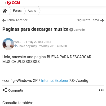
Foros
Audio
Tema Anterior
Siguiente Tema
Paginas para descargar musica
Cerrado
VALE
- 24 may 2010 à 22:13
hola soy may -
25 may 2010 à 05:00
Hola, nacesito una pagina BUENA PARA DESCARGAR
MUSICA ,PLISSSSSSS
<config>Windows XP /
Internet Explorer
7.0</config
Compartir
Consulta también: