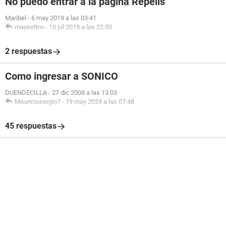
No puedo entrar a la página Repelis
Maribel
-
6 may 2019 a las 03:41
mayestinv
-
10 jul 2019 a las 22:50
2 respuestas
Como ingresar a SONICO
DUENDECILLA
-
27 dic 2008 a las 13:03
Mauriciosergio7
-
19 may 2024 a las 07:48
45 respuestas