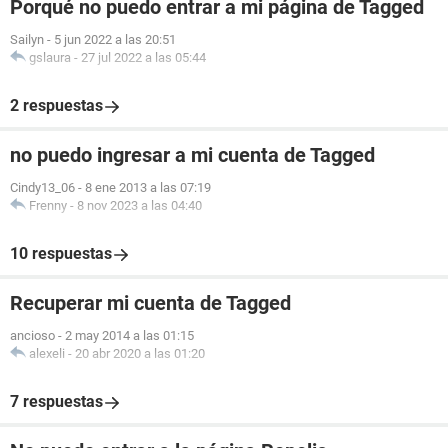
Porqué no puedo entrar a mi página de Tagged
Sailyn
-
5 jun 2022 a las 20:51
gslaura
-
27 jul 2022 a las 05:44
2 respuestas
no puedo ingresar a mi cuenta de Tagged
Cindy13_06
-
8 ene 2013 a las 07:19
Frenny
-
8 nov 2023 a las 04:40
10 respuestas
Recuperar mi cuenta de Tagged
ancioso
-
2 may 2014 a las 01:15
alexeli
-
20 abr 2020 a las 01:20
7 respuestas