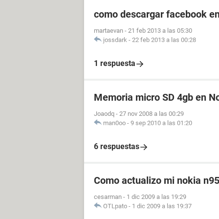
como descargar facebook en
martaevan
-
21 feb 2013 a las 05:30
jossdark
-
22 feb 2013 a las 00:28
1 respuesta
Memoria micro SD 4gb en No
Joaodq
-
27 nov 2008 a las 00:29
man0oo
-
9 sep 2010 a las 01:20
6 respuestas
Como actualizo mi nokia n9
cesarman
-
1 dic 2009 a las 19:29
OTLpato
-
1 dic 2009 a las 19:37