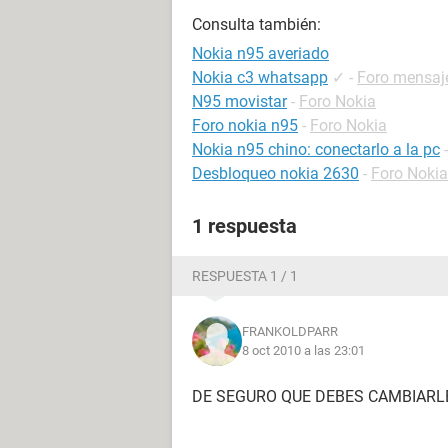
Consulta también:
Nokia n95 averiado
Nokia c3 whatsapp
✓
-
Foro mensaje
N95 movistar
-
Foro Nokia
Foro nokia n95
-
Foro Nokia
Nokia n95 chino: conectarlo a la pc
Desbloqueo nokia 2630
-
Foro Nokia
1 respuesta
RESPUESTA 1 / 1
FRANKOLDPARR
8 oct 2010 a las 23:01
DE SEGURO QUE DEBES CAMBIARLE