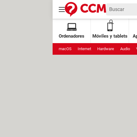
Ordenadores
Móviles y tablets
Ap
macOS
Internet
Hardware
Audio