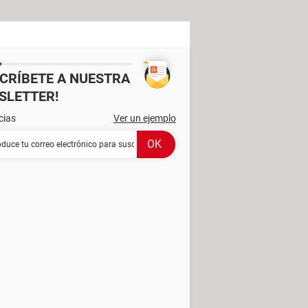
SCRÍBETE A NUESTRA
SLETTER!
cias
Ver un ejemplo