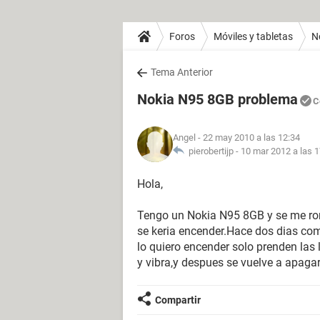
Foros
Móviles y tabletas
N
Tema Anterior
Nokia N95 8GB problema
C
Angel
- 22 may 2010 a las 12:34
pierobertijp -
10 mar 2012 a las 1
Hola,
Tengo un Nokia N95 8GB y se me romp
se keria encender.Hace dos dias com
lo quiero encender solo prenden las 
y vibra,y despues se vuelve a apagar
Compartir