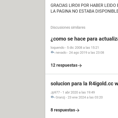
GRACIAS LIROII POR HABER LEID
LA PAGINA NO ESTABA DISPONIBL
Discusiones similares
¿como se hace para actualiz
loquendo
-
5 dic 2008 a las 15:21
nevado
-
24 ago 2019 a las 23:08
12 respuestas
solucion para la R4igold.cc 
Jp977
-
1 abr 2020 a las 19:49
Granzj
-
23 ene 2024 a las 03:20
8 respuestas