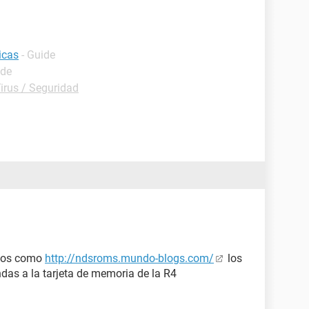
icas
- Guide
ide
irus / Seguridad
egos como
http://ndsroms.mundo-blogs.com/
los
s a la tarjeta de memoria de la R4