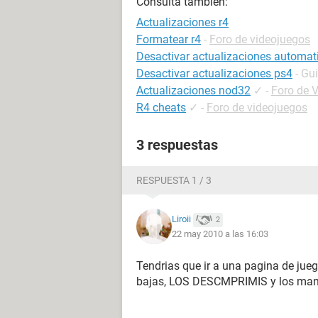
Consulta también:
Actualizaciones r4
Formatear r4
-
Foro de videojuegos
Desactivar actualizaciones automat
Desactivar actualizaciones ps4
- Gu
Actualizaciones nod32
✓
-
Foro de V
R4 cheats
✓
-
Foro de videojuegos
3 respuestas
RESPUESTA 1 / 3
Liroii
2
22 may 2010 a las 16:03
Tendrias que ir a una pagina de ju
bajas, LOS DESCMPRIMIS y los manda