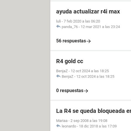
ayuda actualizar r4i max
luli
-
7 feb 2020 a las 06:20
panda_76
-
12 mar 2021 a las 23:24
56 respuestas
R4 gold cc
BenjaZ
-
12 oct 2024 a las 18:25
BenjaZ
-
12 oct 2024 a las 18:25
0 respuestas
La R4 se queda bloqueada e
Mariaa
-
2 sep 2008 a las 19:08
leonardo
-
18 dic 2018 a las 17:09