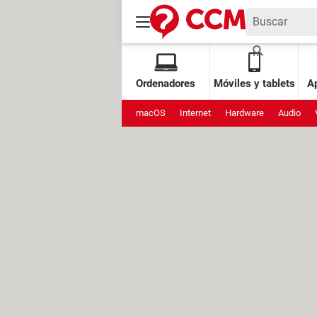
Ordenadores
Móviles y tablets
Ap
macOS
Internet
Hardware
Audio