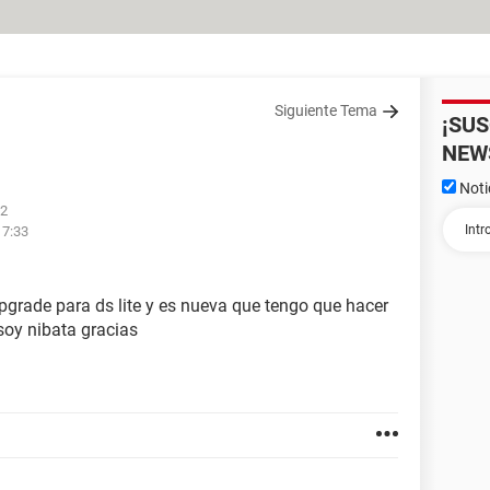
Siguiente Tema
¡SU
NEW
Noti
12
17:33
pgrade para ds lite y es nueva que tengo que hacer
soy nibata gracias