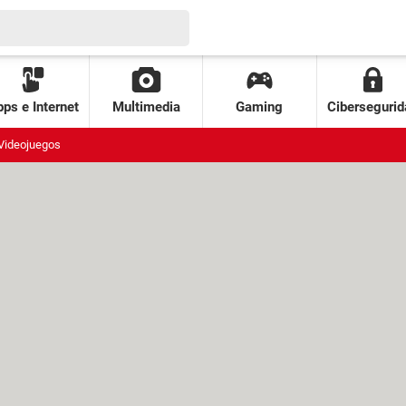
ps e Internet
Multimedia
Gaming
Cibersegurid
Videojuegos