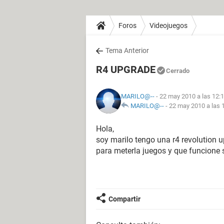
Foros
Videojuegos
Tema Anterior
R4 UPGRADE
Cerrado
MARILO@--
- 22 may 2010 a las 12:
MARILO@--
-
22 may 2010 a las 
Hola,
soy marilo tengo una r4 revolution u
para meterla juegos y que funcione 
Compartir