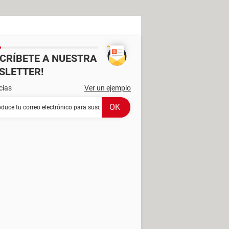
SCRÍBETE A NUESTRA
SLETTER!
cias
Ver un ejemplo