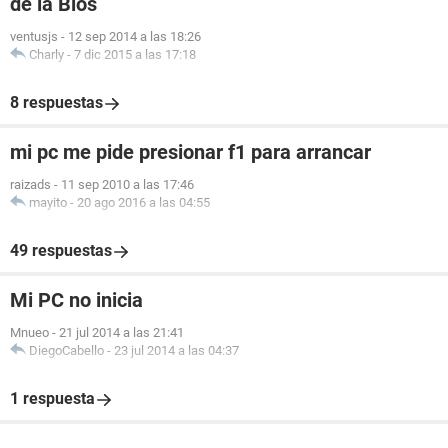
de la Bios
ventusjs
-
12 sep 2014 a las 18:26
Charly
-
7 dic 2015 a las 17:18
8 respuestas
mi pc me pide presionar f1 para arrancar
raizads
-
11 sep 2010 a las 17:46
mayito
-
20 ago 2016 a las 04:55
49 respuestas
Mi PC no inicia
Mnueo
-
21 jul 2014 a las 21:41
DiegoCabello
-
23 jul 2014 a las 04:37
1 respuesta