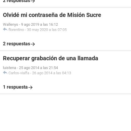
2 respuestas
Olvidé mi contraseña de Misión Sucre
Wallenys
-
9 ago 2019 a las 16:12
florentino
-
30 may 2020 a las 07:05
2 respuestas
Recuperar grabación de una llamada
luistena
-
25 ago 2014 a las 21:54
Carlos-vialfa
-
26 ago 2014 a las 04:13
1 respuesta