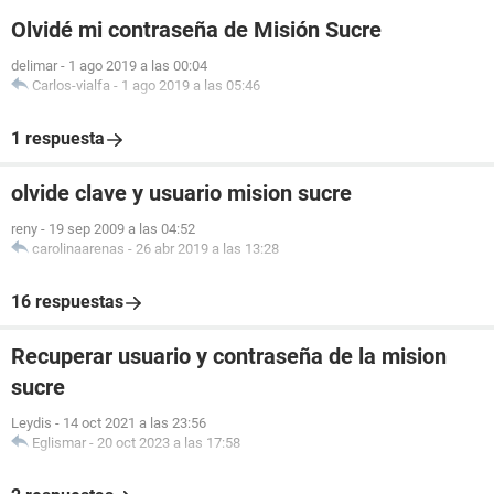
Olvidé mi contraseña de Misión Sucre
delimar
-
1 ago 2019 a las 00:04
Carlos-vialfa
-
1 ago 2019 a las 05:46
1 respuesta
olvide clave y usuario mision sucre
reny
-
19 sep 2009 a las 04:52
carolinaarenas
-
26 abr 2019 a las 13:28
16 respuestas
Recuperar usuario y contraseña de la mision
sucre
Leydis
-
14 oct 2021 a las 23:56
Eglismar
-
20 oct 2023 a las 17:58