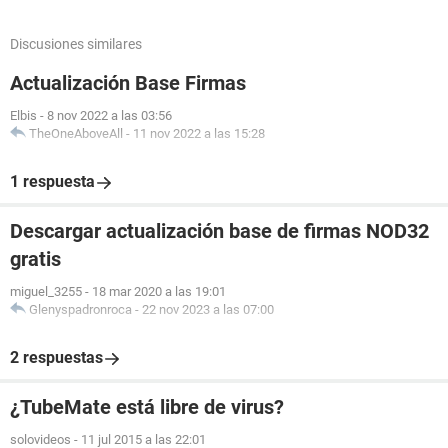
Discusiones similares
Actualización Base Firmas
Elbis
-
8 nov 2022 a las 03:56
TheOneAboveAll
-
11 nov 2022 a las 15:28
1 respuesta
Descargar actualización base de firmas NOD32
gratis
miguel_3255
-
18 mar 2020 a las 19:01
Glenyspadronroca
-
22 nov 2023 a las 07:00
2 respuestas
¿TubeMate está libre de virus?
solovideos
-
11 jul 2015 a las 22:01