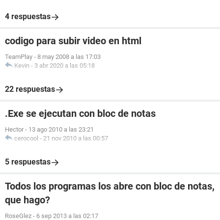
4 respuestas
codigo para subir video en html
TeamPlay
-
8 may 2008 a las 17:03
Kevin
-
3 abr 2020 a las 05:18
22 respuestas
.Exe se ejecutan con bloc de notas
Hector
-
13 ago 2010 a las 23:21
cerocool
-
21 nov 2010 a las 00:57
5 respuestas
Todos los programas los abre con bloc de notas,
que hago?
RoseGlez
-
6 sep 2013 a las 02:17