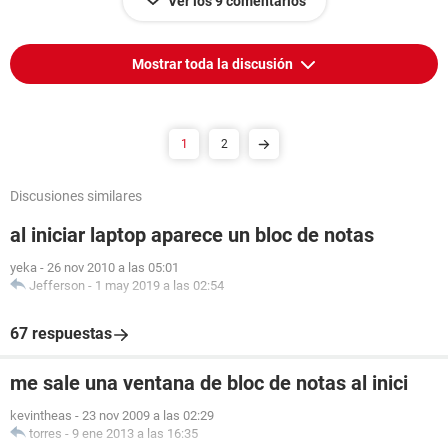
Ver los 9 comentarios
Mostrar toda la discusión
1
2
Discusiones similares
al iniciar laptop aparece un bloc de notas
yeka
-
26 nov 2010 a las 05:01
Jefferson
-
1 may 2019 a las 02:54
67 respuestas
me sale una ventana de bloc de notas al inici
kevintheas
-
23 nov 2009 a las 02:29
torres
-
9 ene 2013 a las 16:35