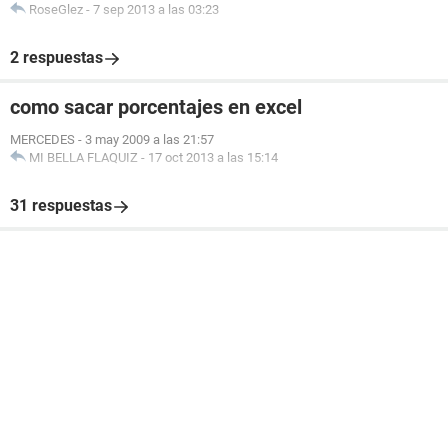
RoseGlez
-
7 sep 2013 a las 03:23
2 respuestas
como sacar porcentajes en excel
MERCEDES
-
3 may 2009 a las 21:57
MI BELLA FLAQUIZ
-
17 oct 2013 a las 15:14
31 respuestas