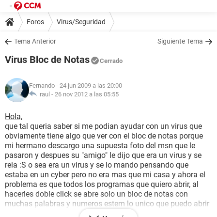
Foros
Virus/Seguridad
Tema Anterior
Siguiente Tema
Virus Bloc de Notas
Cerrado
Fernando
- 24 jun 2009 a las 20:00
raul -
26 nov 2012 a las 05:55
Hola,
que tal queria saber si me podian ayudar con un virus que
obviamente tiene algo que ver con el bloc de notas porque
mi hermano descargo una supuesta foto del msn que le
pasaron y despues su "amigo" le dijo que era un virus y se
reia :S o sea era un virus y se lo mando pensando que
estaba en un cyber pero no era mas que mi casa y ahora el
problema es que todos los programas que quiero abrir, al
hacerles doble click se abre solo un bloc de notas con
muchas palabras y numeros estem lo unico que puedo abrir
es internet. la unica manera de poner musica por ej. es