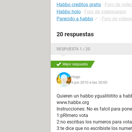
Habbo creditos gratis
-
Foro de vide
Habbo holo
-
Foro de videojuegos
Parecido a habbo
✓
-
Foro de video
20 respuestas
RESPUESTA 1 / 20
Mejor respuesta
Hugo
6 jun 2010 a las 20:00
Quieren un habbo ygualitiitito a hab
www.habbx.org
Instrucciones: No es falcil para pone
1:pRImero vota
2:no escribas los numeros para vota
3:te dice que no escribiste los nume