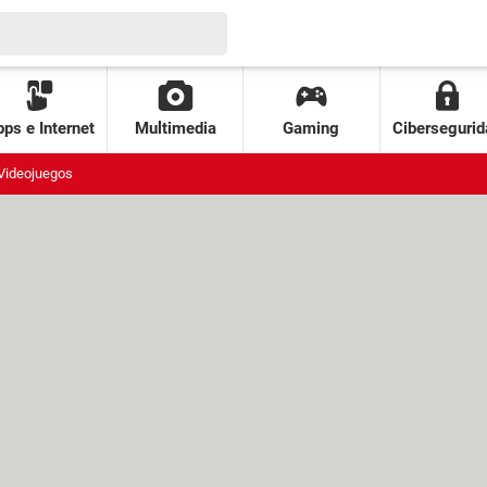
ps e Internet
Multimedia
Gaming
Cibersegurid
Videojuegos