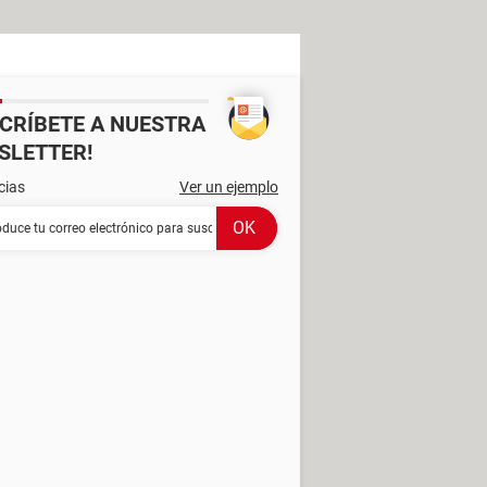
SCRÍBETE A NUESTRA
SLETTER!
cias
Ver un ejemplo