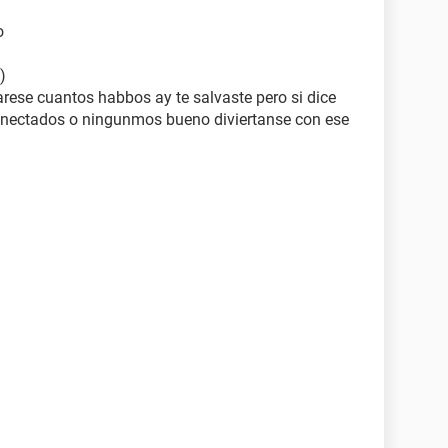
o
)
rese cuantos habbos ay te salvaste pero si dice
onectados o ningunmos bueno diviertanse con ese