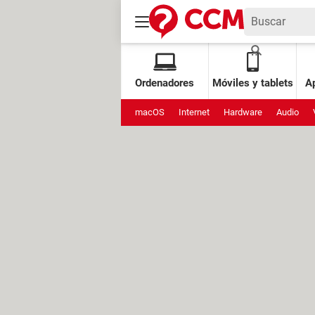
Ordenadores
Móviles y tablets
Ap
macOS
Internet
Hardware
Audio