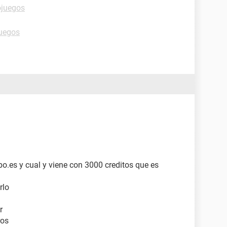
ojuegos
juegos
bo.es y cual y viene con 3000 creditos que es
rlo
r
ros