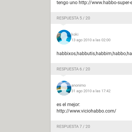
tengo uno http://www.habbo-super-est
RESPUESTA 5 / 20
koki
13 ago 2010 a las 02:00
habbixos,habbutis,habbim,habbo,h
RESPUESTA 6 / 20
anonimo
31 ago 2010 a las 17:42
es el mejor:
http://www.viciohabbo.com/
RESPUESTA 7 / 20