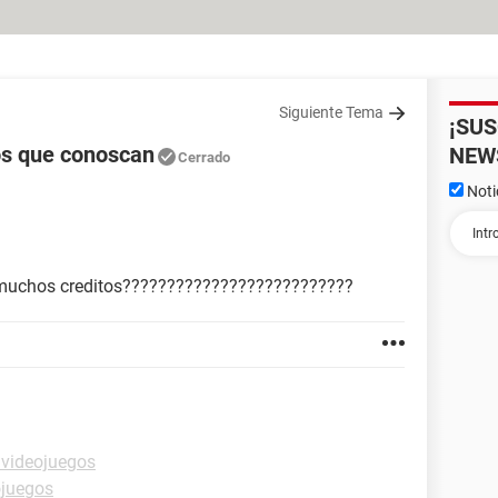
Siguiente Tema
¡SU
os que conoscan
NEW
Cerrado
Noti
 muchos creditos??????????????????????????
 videojuegos
ojuegos