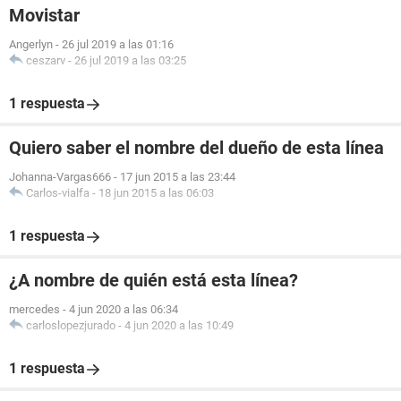
Movistar
Angerlyn
-
26 jul 2019 a las 01:16
ceszarv
-
26 jul 2019 a las 03:25
1 respuesta
Quiero saber el nombre del dueño de esta línea
Johanna-Vargas666
-
17 jun 2015 a las 23:44
Carlos-vialfa
-
18 jun 2015 a las 06:03
1 respuesta
¿A nombre de quién está esta línea?
mercedes
-
4 jun 2020 a las 06:34
carloslopezjurado
-
4 jun 2020 a las 10:49
1 respuesta