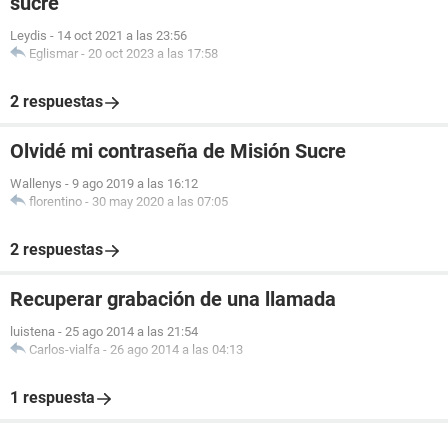
sucre
Leydis
-
14 oct 2021 a las 23:56
Eglismar
-
20 oct 2023 a las 17:58
2 respuestas
Olvidé mi contraseña de Misión Sucre
Wallenys
-
9 ago 2019 a las 16:12
florentino
-
30 may 2020 a las 07:05
2 respuestas
Recuperar grabación de una llamada
luistena
-
25 ago 2014 a las 21:54
Carlos-vialfa
-
26 ago 2014 a las 04:13
1 respuesta